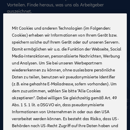
Vorteilen. Finde heraus, was uns als Arbeitgeber
auszeichnet.
Darum Allianz
Mit Cookies und anderen Technologien (im Folgenden:
Cookies) erheben wir Informationen von Ihrem Gerät bzw.
speichern solche auf Ihrem Gerät oder auf unseren Servern.
Damit ermöglichen wir u.a. die Funktion der Webseite, Social
Media-Interaktionen, personalisierte Nachrichten, Werbung
und Analysen. Um Sie bei unseren Werbepartnern
wiedererkennen zu können, ohne auslesbare persönliche
Daten zu teilen, benutzen wir pseudonymisierte Identifier
(z.B. eine gehashte E-Mailadresse, sofern vorhanden). Um
dem zuzustimmen, wählen Sie bitte "Alle Cookies
akzeptieren“. Dabei willigen Sie gleichzeitig gemäß Art. 49
Attraktive
At
Abs. 1 S. 1 lit. a DSGVO ein, dass pseudonymisierte
Verdienstmöglichkeiten
Ar
Informationen von Unternehmen in oder aus den USA
verarbeitet werden können. Es besteht das Risiko, dass US-
Behörden nach US-Recht Zugriff auf Ihre Daten haben und