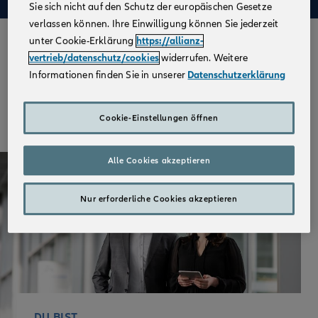
Sie sich nicht auf den Schutz der europäischen Gesetze
verlassen können. Ihre Einwilligung können Sie jederzeit
unter Cookie-Erklärung
https://allianz-
Gestalte Deine
vertrieb/datenschutz/cookies
widerrufen. Weitere
berufliche Zukunft mit uns
Informationen finden Sie in unserer
Datenschutzerklärung
Wir begleiten Dich von Anfang an und gestalten
Cookie-Einstellungen öffnen
gemeinsam mit Dir eine vielversprechende Karriere.
Alle Cookies akzeptieren
Nur erforderliche Cookies akzeptieren
DU BIST ...