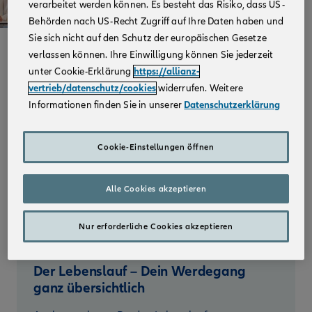
verarbeitet werden können. Es besteht das Risiko, dass US-
Behörden nach US-Recht Zugriff auf Ihre Daten haben und
Sie sich nicht auf den Schutz der europäischen Gesetze
verlassen können. Ihre Einwilligung können Sie jederzeit
Welche Unterlagen werden benötigt?
unter Cookie-Erklärung
https://allianz-
vertrieb/datenschutz/cookies
widerrufen. Weitere
Das Anschreiben – Die Kurzfassung
Informationen finden Sie in unserer
Datenschutzerklärung
Deiner Bewerbung
Cookie-Einstellungen öffnen
Formuliere kurz und hebe Deine individuellen
Fähigkeiten gezielt hervor. Besonders interessiert
uns natürlich, warum genau Du der oder die
Alle Cookies akzeptieren
Richtige für den Job bist und was Dich an einem
Arbeitsplatz bei der Allianz besonders reizt.
Nur erforderliche Cookies akzeptieren
Der Lebenslauf – Dein Werdegang
ganz übersichtlich