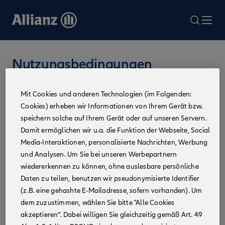
Direkt
zum
search
Me
Inhalt
Nutzungsbedingungen
Die Inhalte dieser Allianz Webseiten werden stets
Mit Cookies und anderen Technologien (im Folgenden:
sorgfältig erarbeitet. Dabei wird insbesondere darauf
Cookies) erheben wir Informationen von Ihrem Gerät bzw.
Wert gelegt, zutreffende und aktuelle Informationen
speichern solche auf Ihrem Gerät oder auf unseren Servern.
bereitzustellen. Gleichwohl können Fehler auftreten.
Damit ermöglichen wir u.a. die Funktion der Webseite, Social
Gewähr für Aktualität, Richtigkeit und Vollständigkeit der
Media-Interaktionen, personalisierte Nachrichten, Werbung
Informationen wird nicht übernommen.
und Analysen. Um Sie bei unseren Werbepartnern
wiedererkennen zu können, ohne auslesbare persönliche
Für die Nutzung der Allianz Webseiten gelten im Übrigen
die folgenden Bedingungen, bitte lesen Sie nachstehend
Daten zu teilen, benutzen wir pseudonymisierte Identifier
weiter unter Urheberrechte, Marken/Logos und
(z.B. eine gehashte E-Mailadresse, sofern vorhanden). Um
Hyperlinks.
dem zuzustimmen, wählen Sie bitte "Alle Cookies
akzeptieren“. Dabei willigen Sie gleichzeitig gemäß Art. 49
Urheberrechte