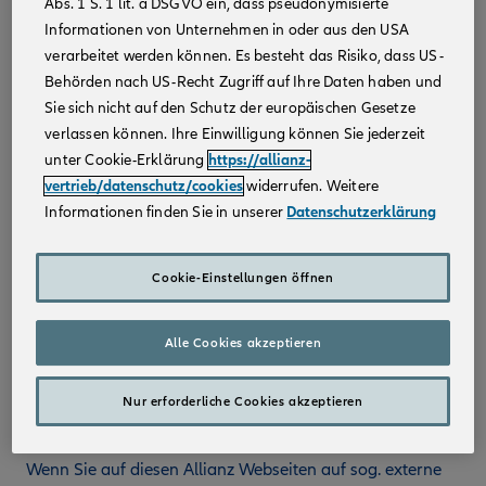
Abs. 1 S. 1 lit. a DSGVO ein, dass pseudonymisierte
Informationen von Unternehmen in oder aus den USA
Die Inhalte dieser Allianz-Webseiten sind urheberrechtlich
verarbeitet werden können. Es besteht das Risiko, dass US-
geschützt. Alle Rechte sind vorbehalten. Informationen
Behörden nach US-Recht Zugriff auf Ihre Daten haben und
oder Daten (Text, Bild, Grafik, Ton, Video- oder
Sie sich nicht auf den Schutz der europäischen Gesetze
Animationsdateien) dürfen insbesondere nicht ohne
verlassen können. Ihre Einwilligung können Sie jederzeit
vorherige schriftliche Zustimmung der Allianz
Deutschland AG in irgendeiner Form genutzt oder
unter Cookie-Erklärung
https://allianz-
verwendet werden, auch nicht auszugsweise.
vertrieb/datenschutz/cookies
widerrufen. Weitere
Informationen finden Sie in unserer
Datenschutzerklärung
Marken und Logos
Die auf diesen Allianz Webseiten verwendeten Marken
Cookie-Einstellungen öffnen
und Logos sind geschützt. Es ist nicht gestattet, diese
Marken ohne vorherige schriftliche Zustimmung der
Alle Cookies akzeptieren
Allianz zu nutzen.
Hyperlinks bzw. Verweise auf Webseiten
Nur erforderliche Cookies akzeptieren
Dritter
Wenn Sie auf diesen Allianz Webseiten auf sog. externe