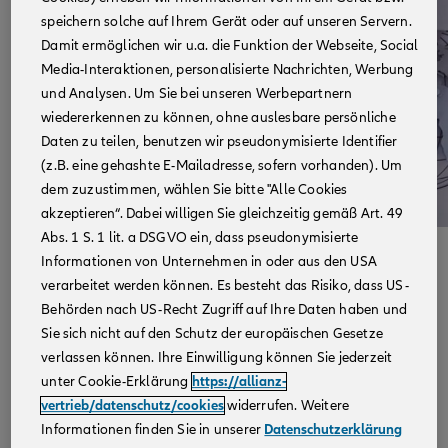
speichern solche auf Ihrem Gerät oder auf unseren Servern.
Damit ermöglichen wir u.a. die Funktion der Webseite, Social
Media-Interaktionen, personalisierte Nachrichten, Werbung
und Analysen. Um Sie bei unseren Werbepartnern
wiedererkennen zu können, ohne auslesbare persönliche
Daten zu teilen, benutzen wir pseudonymisierte Identifier
(z.B. eine gehashte E-Mailadresse, sofern vorhanden). Um
dem zuzustimmen, wählen Sie bitte "Alle Cookies
akzeptieren“. Dabei willigen Sie gleichzeitig gemäß Art. 49
Abs. 1 S. 1 lit. a DSGVO ein, dass pseudonymisierte
Informationen von Unternehmen in oder aus den USA
Mein Quereinstieg bei der Allianz
verarbeitet werden können. Es besteht das Risiko, dass US-
Ich bin Patrick, verheiratet und Vater von zwei Töchtern.
Behörden nach US-Recht Zugriff auf Ihre Daten haben und
Mein Einstieg bei der Allianz begann ganz klassisch:
Sie sich nicht auf den Schutz der europäischen Gesetze
Durch eine Stellenanzeige. Bis dahin kannte ich die
verlassen können. Ihre Einwilligung können Sie jederzeit
Allianz nur aus der Perspektive eines Kunden. Als
unter Cookie-Erklärung
https://allianz-
Quereinsteiger kam ich aus einer völlig anderen Branche
vertrieb/datenschutz/cookies
widerrufen. Weitere
– ich hatte zuvor in einem großen Logistikunternehmen
Informationen finden Sie in unserer
Datenschutzerklärung
ein Customer Service Center für Geschäftskunden