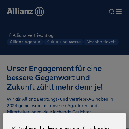
Direkt
zum
search
Me
Inhalt
Allianz Vertrieb Blog
Allianz Agentur
Kultur und Werte
Nachhaltigkeit
Unser Engagement für eine
bessere Gegenwart und
Zukunft zählt mehr denn je!
Wir als Allianz Beratungs- und Vertriebs-AG haben in
2024 gemeinsam mit unseren Agenturen und
Mitarbeiter:innen viele lachende Gesichter
„gezaubert“.
Mit Cookies und anderen Technologien (im Folgenden: