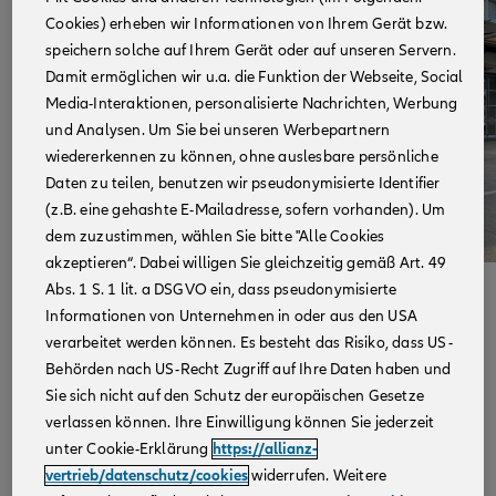
Cookies) erheben wir Informationen von Ihrem Gerät bzw.
speichern solche auf Ihrem Gerät oder auf unseren Servern.
Damit ermöglichen wir u.a. die Funktion der Webseite, Social
Media-Interaktionen, personalisierte Nachrichten, Werbung
und Analysen. Um Sie bei unseren Werbepartnern
wiedererkennen zu können, ohne auslesbare persönliche
Daten zu teilen, benutzen wir pseudonymisierte Identifier
(z.B. eine gehashte E-Mailadresse, sofern vorhanden). Um
dem zuzustimmen, wählen Sie bitte "Alle Cookies
akzeptieren“. Dabei willigen Sie gleichzeitig gemäß Art. 49
Abs. 1 S. 1 lit. a DSGVO ein, dass pseudonymisierte
Durch unsere gemeinsame
Spendenaktion
mit der Allianz
Informationen von Unternehmen in oder aus den USA
SE konnten wir nach dem verheerenden Juni-Hochwasser
verarbeitet werden können. Es besteht das Risiko, dass US-
mehr als 100 Schecks mit einer Gesamtsumme von knapp
Behörden nach US-Recht Zugriff auf Ihre Daten haben und
1 Mio. EUR an begünstigte Organisationen übergeben,
Sie sich nicht auf den Schutz der europäischen Gesetze
um verlorengegangene, beschädigte oder dringend
verlassen können. Ihre Einwilligung können Sie jederzeit
benötigte Ausrüstungsgegenstände anzuschaffen. Die
unter Cookie-Erklärung
https://allianz-
Dankbarkeit, die unsere Agenturen und wir als ABV
vertrieb/datenschutz/cookies
widerrufen. Weitere
erhalten haben, war überwältigend.