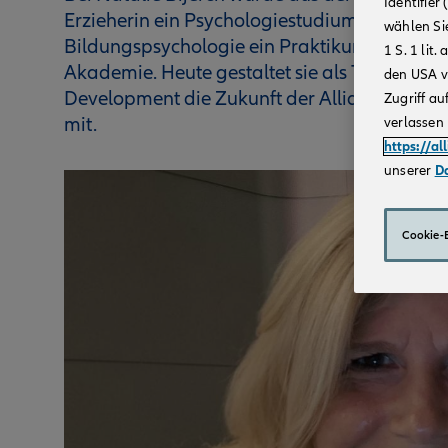
Identifie
Erzieherin ein Psychologiestudium und aus de
wählen Sie
Bildungspsychologie ein Praktikum bei der 
1 S. 1 li
Akademie. Heute gestaltet sie als Trainee 
den USA v
Development die Zukunft der Allianz Beratun
Zugriff au
mit.
verlassen 
https://al
unserer
D
Cookie-E