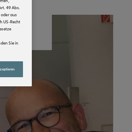
mmen,
rt. 49 Abs.
 oder aus
ch US-Recht
Gesetze
den Sie in
kzeptieren