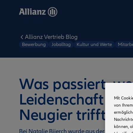
Direkt
zum
Inhalt
Allianz Vertrieb Blog
Bewerbung
Joballtag
Kultur und Werte
Mitarbe
Was passiert, w
Leidenschaft auf
Mit Cooki
von Ihrem
Neugier trifft?
ermögliche
Nachricht
können, o
Bei Natalie Bijerch wurde aus der Liebe zur 