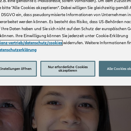
r (z.B. eine gehashte E-Mailadresse, sofern vorhanden). Um dem zuzusti
r Faszination für
 bitte "Alle Cookies akzeptieren“. Dabei willigen Sie gleichzeitig gemäß A
Allianz Außendienst
t. a DSGVO ein, dass pseudonymisierte Informationen von Unternehmen in
im Programm Business
erarbeitet werden können. Es besteht das Risiko, dass US-Behörden na
gs- und Vertriebs-AG aktiv
f Ihre Daten haben und Sie sich nicht auf den Schutz der europäischen 
können. Ihre Einwilligung können Sie jederzeit unter Cookie-Erklärung
lianz-vertrieb/datenschutz/cookies
widerrufen. Weitere Informationen fin
atenschutzerklärung
Nur erforderliche Cookies
instellungen öffnen
Alle Cookies a
akzeptieren