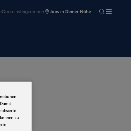
e
Quereinsteiger:innen
Jobs in Deiner Nähe
search
Menü
rmationen
 Damit
alisierte
rkennen zu
erte