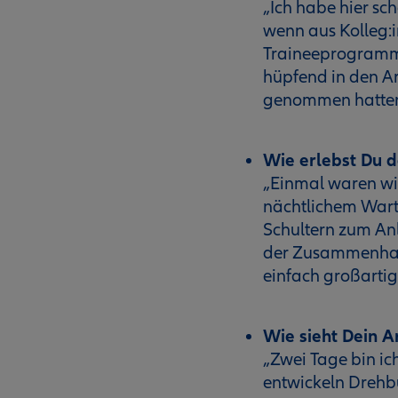
„Ich habe hier sc
wenn aus Kolleg:
Traineeprogramm g
hüpfend in den A
genommen hatten
Wie erlebst Du
„Einmal waren wir
nächtlichem Wart
Schultern zum An
der Zusammenhalt
einfach großartig
Wie sieht Dein A
„Zwei Tage bin ic
entwickeln Drehb