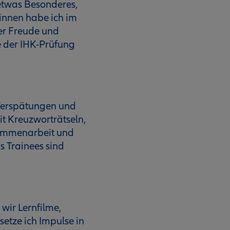
 etwas Besonderes,
innen habe ich im
er Freude und
e der IHK-Prüfung
t Verspätungen und
t Kreuzworträtseln,
sammenarbeit und
 Trainees sind
wir Lernfilme,
etze ich Impulse in