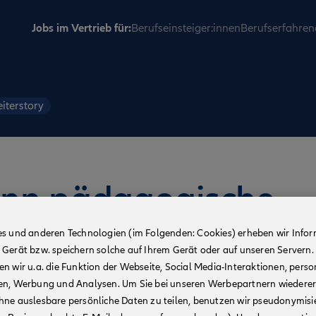
Jobs im Vertrieb für:
Berufseinsteiger:innen
Berufserfahren
iterstory
enn pädagogische
 unternehmerische
es und anderen Technologien (im Folgenden: Cookies) erheben wir Info
 Gerät bzw. speichern solche auf Ihrem Gerät oder auf unseren Servern.
n wir u.a. die Funktion der Webseite, Social Media-Interaktionen, person
en, Werbung und Analysen. Um Sie bei unseren Werbepartnern wiedere
hne auslesbare persönliche Daten zu teilen, benutzen wir pseudonymisi
Didaktik und Methodik als