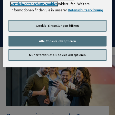
vertrieb/datenschutz/cookies
widerrufen. Weitere
Attraktive Festbezüge in Voll- und Teilzeit
Informationen finden Sie in unserer
Datenschutzerklärung
Die Chance, eigenverantwortlich zu arbeiten
Einen erfolgreichen Start in Deinen neuen Job und
Cookie-Einstellungen öffnen
eine praxisnahe Ausbildung mit der Sicherheit von
vollen Bezügen
Alle Cookies akzeptieren
Nur erforderliche Cookies akzeptieren