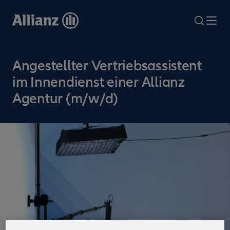
Direkt
zum
search
Me
Inhalt
Angestellter Vertriebsassistent
im Innendienst einer Allianz
Agentur (m/w/d)