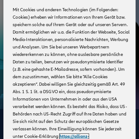
Mit Cookies und anderen Technologien (im Folgenden:
Cookies) erheben wir Informationen von Ihrem Gerät bzw.
speichern solche auf Ihrem Gerät oder auf unseren Servern.
Damit ermöglichen wir u.a. die Funktion der Webseite, Social
Media-Interaktionen, personalisierte Nachrichten, Werbung
und Analysen. Um Sie bei unseren Werbepartnern
wiedererkennen zu können, ohne auslesbare persönliche
Daten zu teilen, benutzen wir pseudonymisierte Identifier
(z.B. eine gehashte E-Mailadresse, sofern vorhanden). Um
dem zuzustimmen, wählen Sie bitte "Alle Cookies
akzeptieren“. Dabei willigen Sie gleichzeitig gemäß Art. 49
Abs. 1 S. 1 lit. a DSGVO ein, dass pseudonymisierte
Informationen von Unternehmen in oder aus den USA
verarbeitet werden können. Es besteht das Risiko, dass US-
Behörden nach US-Recht Zugriff auf Ihre Daten haben und
Deine Vorteile
Sie sich nicht auf den Schutz der europäischen Gesetze
verlassen können. Ihre Einwilligung können Sie jederzeit
im Vertrieb der Allianz
unter Cookie-Erklärung
https://allianz-