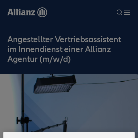
Direkt
zum
search
Me
Inhalt
Angestellter Vertriebsassistent
im Innendienst einer Allianz
Agentur (m/w/d)