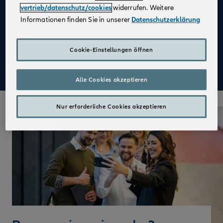
vertrieb/datenschutz/cookies
widerrufen. Weitere
Attraktive Festbezüge in Voll- und Teilzeit
Informationen finden Sie in unserer
Datenschutzerklärung
Die Chance, eigenverantwortlich zu arbeiten
Einen erfolgreichen Start in Deinen neuen Job und
Cookie-Einstellungen öffnen
eine praxisnahe Ausbildung mit der Sicherheit von
vollen Bezügen
Alle Cookies akzeptieren
Nur erforderliche Cookies akzeptieren