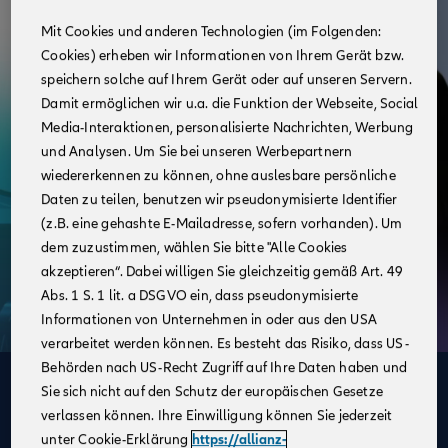
Mit Cookies und anderen Technologien (im Folgenden:
Cookies) erheben wir Informationen von Ihrem Gerät bzw.
speichern solche auf Ihrem Gerät oder auf unseren Servern.
Damit ermöglichen wir u.a. die Funktion der Webseite, Social
Media-Interaktionen, personalisierte Nachrichten, Werbung
und Analysen. Um Sie bei unseren Werbepartnern
wiedererkennen zu können, ohne auslesbare persönliche
Daten zu teilen, benutzen wir pseudonymisierte Identifier
(z.B. eine gehashte E-Mailadresse, sofern vorhanden). Um
dem zuzustimmen, wählen Sie bitte "Alle Cookies
akzeptieren“. Dabei willigen Sie gleichzeitig gemäß Art. 49
Abs. 1 S. 1 lit. a DSGVO ein, dass pseudonymisierte
Informationen von Unternehmen in oder aus den USA
verarbeitet werden können. Es besteht das Risiko, dass US-
Behörden nach US-Recht Zugriff auf Ihre Daten haben und
Deine Vorteile
Sie sich nicht auf den Schutz der europäischen Gesetze
verlassen können. Ihre Einwilligung können Sie jederzeit
im Vertrieb der Allianz
unter Cookie-Erklärung
https://allianz-