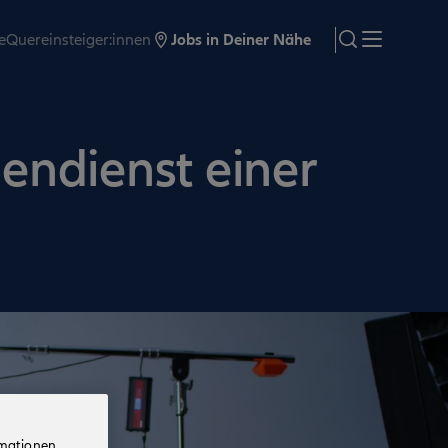
e
Quereinsteiger:innen
Jobs in Deiner Nähe
search
Menü
nendienst einer
rmationen