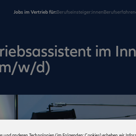
Jobs im Vertrieb für:
Berufseinsteiger:innen
Berufserfahren
riebsassistent im In
(m/w/d)
es und anderen Technologien (im Folgenden: Cookies) erheben wir Info