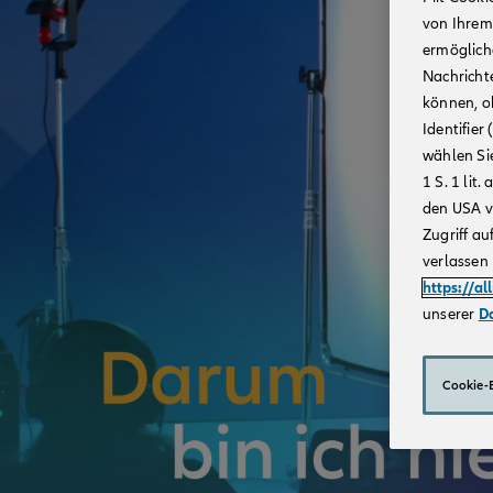
von Ihrem
ermögliche
Nachricht
können, o
Identifie
wählen Sie
1 S. 1 li
den USA v
Zugriff au
verlassen 
https://al
unserer
D
Cookie-E