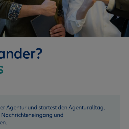
nander?
s
 der Agentur und startest den Agenturalltag,
n Nach­richteneingang und
en.