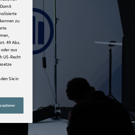
 Damit
alisierte
rkennen zu
erte
mmen,
rt. 49 Abs.
 oder aus
ch US-Recht
Gesetze
den Sie in
kzeptieren