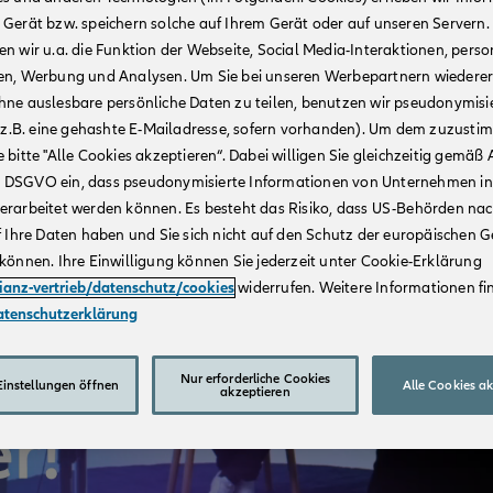
 Gerät bzw. speichern solche auf Ihrem Gerät oder auf unseren Servern.
n wir u.a. die Funktion der Webseite, Social Media-Interaktionen, person
en, Werbung und Analysen. Um Sie bei unseren Werbepartnern wiedere
hne auslesbare persönliche Daten zu teilen, benutzen wir pseudonymisi
r (z.B. eine gehashte E-Mailadresse, sofern vorhanden). Um dem zuzusti
 bitte "Alle Cookies akzeptieren“. Dabei willigen Sie gleichzeitig gemäß A
t. a DSGVO ein, dass pseudonymisierte Informationen von Unternehmen in
erarbeitet werden können. Es besteht das Risiko, dass US-Behörden na
f Ihre Daten haben und Sie sich nicht auf den Schutz der europäischen 
können. Ihre Einwilligung können Sie jederzeit unter Cookie-Erklärung
lianz-vertrieb/datenschutz/cookies
widerrufen. Weitere Informationen fin
atenschutzerklärung
Nur erforderliche Cookies
instellungen öffnen
Alle Cookies a
akzeptieren