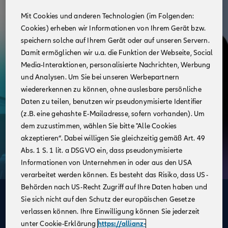
Mit Cookies und anderen Technologien (im Folgenden:
Cookies) erheben wir Informationen von Ihrem Gerät bzw.
speichern solche auf Ihrem Gerät oder auf unseren Servern.
Damit ermöglichen wir u.a. die Funktion der Webseite, Social
Media-Interaktionen, personalisierte Nachrichten, Werbung
und Analysen. Um Sie bei unseren Werbepartnern
wiedererkennen zu können, ohne auslesbare persönliche
Daten zu teilen, benutzen wir pseudonymisierte Identifier
(z.B. eine gehashte E-Mailadresse, sofern vorhanden). Um
dem zuzustimmen, wählen Sie bitte "Alle Cookies
akzeptieren“. Dabei willigen Sie gleichzeitig gemäß Art. 49
Abs. 1 S. 1 lit. a DSGVO ein, dass pseudonymisierte
Informationen von Unternehmen in oder aus den USA
verarbeitet werden können. Es besteht das Risiko, dass US-
Behörden nach US-Recht Zugriff auf Ihre Daten haben und
Deine Vorteile
Sie sich nicht auf den Schutz der europäischen Gesetze
verlassen können. Ihre Einwilligung können Sie jederzeit
im Vertrieb der Allianz
unter Cookie-Erklärung
https://allianz-