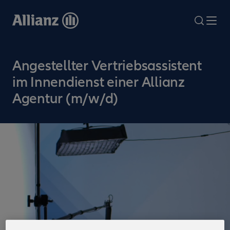
Direkt
zum
search
Me
Inhalt
Angestellter Vertriebsassistent
im Innendienst einer Allianz
Agentur (m/w/d)