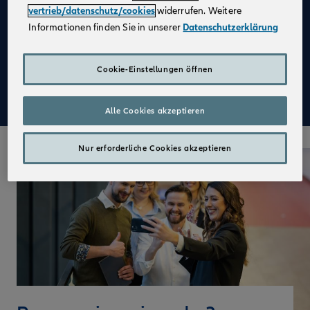
vertrieb/datenschutz/cookies
widerrufen. Weitere
Attraktive Festbezüge in Voll- und Teilzeit
Informationen finden Sie in unserer
Datenschutzerklärung
Die Chance, eigenverantwortlich zu arbeiten
Einen erfolgreichen Start in Deinen neuen Job und
Cookie-Einstellungen öffnen
eine praxisnahe Ausbildung mit der Sicherheit von
vollen Bezügen
Alle Cookies akzeptieren
Nur erforderliche Cookies akzeptieren