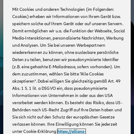
Mit Cookies und anderen Technologien (im Folgenden:
Cookies) erheben wir Informationen von Ihrem Gerät bzw.
speichern solche auf Ihrem Gerät oder auf unseren Servern.
Damit ermöglichen wir u.a. die Funktion der Webseite, Social
Media-Interaktionen, personalisierte Nachrichten, Werbung
und Analysen. Um Sie bei unseren Werbepartnern
wiedererkennen zu können, ohne auslesbare persönliche
Daten zu teilen, benutzen wir pseudonymisierte Identifier
(z.B. eine gehashte E-Mailadresse, sofern vorhanden). Um
dem zuzustimmen, wählen Sie bitte "Alle Cookies
akzeptieren“. Dabei willigen Sie gleichzeitig gemäß Art. 49
Abs. 1 S. 1 lit. a DSGVO ein, dass pseudonymisierte
Informationen von Unternehmen in oder aus den USA
verarbeitet werden können. Es besteht das Risiko, dass US-
Behörden nach US-Recht Zugriff auf Ihre Daten haben und
Deine Vorteile
Sie sich nicht auf den Schutz der europäischen Gesetze
verlassen können. Ihre Einwilligung können Sie jederzeit
im Vertrieb der Allianz
unter Cookie-Erklärung
https://allianz-