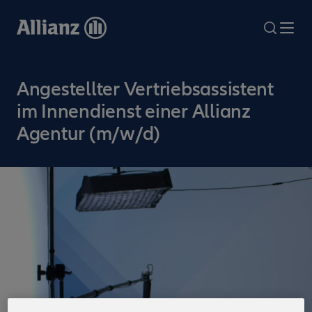
Direkt
zum
search
Me
Inhalt
Angestellter Vertriebsassistent
im Innendienst einer Allianz
Agentur (m/w/d)