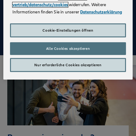
vertrieb/datenschutz/cookies
widerrufen. Weitere
Attraktive Festbezüge in Voll- und Teilzeit
Informationen finden Sie in unserer
Datenschutzerklärung
Die Chance, eigenverantwortlich zu arbeiten
Einen erfolgreichen Start in Deinen neuen Job und
Cookie-Einstellungen öffnen
eine praxisnahe Ausbildung mit der Sicherheit von
vollen Bezügen
Alle Cookies akzeptieren
Nur erforderliche Cookies akzeptieren