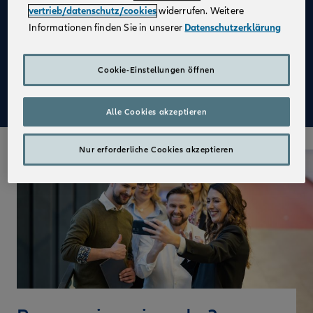
vertrieb/datenschutz/cookies
widerrufen. Weitere
Attraktive Festbezüge in Voll- und Teilzeit
Informationen finden Sie in unserer
Datenschutzerklärung
Die Chance, eigenverantwortlich zu arbeiten
Einen erfolgreichen Start in Deinen neuen Job und
Cookie-Einstellungen öffnen
eine praxisnahe Ausbildung mit der Sicherheit von
vollen Bezügen
Alle Cookies akzeptieren
Nur erforderliche Cookies akzeptieren