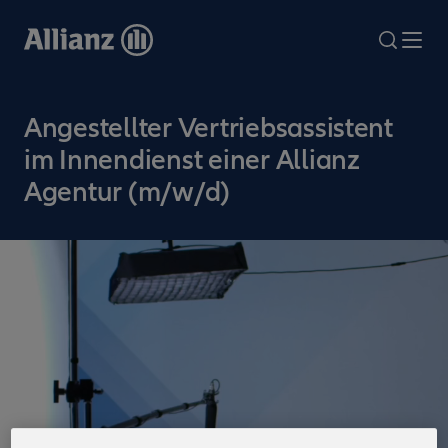
Direkt
zum
search
Me
Inhalt
Angestellter Vertriebsassistent
im Innendienst einer Allianz
Agentur (m/w/d)