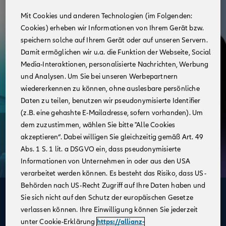
Mit Cookies und anderen Technologien (im Folgenden:
Cookies) erheben wir Informationen von Ihrem Gerät bzw.
speichern solche auf Ihrem Gerät oder auf unseren Servern.
Damit ermöglichen wir u.a. die Funktion der Webseite, Social
Media-Interaktionen, personalisierte Nachrichten, Werbung
und Analysen. Um Sie bei unseren Werbepartnern
wiedererkennen zu können, ohne auslesbare persönliche
Daten zu teilen, benutzen wir pseudonymisierte Identifier
(z.B. eine gehashte E-Mailadresse, sofern vorhanden). Um
dem zuzustimmen, wählen Sie bitte "Alle Cookies
akzeptieren“. Dabei willigen Sie gleichzeitig gemäß Art. 49
Abs. 1 S. 1 lit. a DSGVO ein, dass pseudonymisierte
Informationen von Unternehmen in oder aus den USA
verarbeitet werden können. Es besteht das Risiko, dass US-
Behörden nach US-Recht Zugriff auf Ihre Daten haben und
Deine Vorteile
Sie sich nicht auf den Schutz der europäischen Gesetze
verlassen können. Ihre Einwilligung können Sie jederzeit
im Vertrieb der Allianz
unter Cookie-Erklärung
https://allianz-