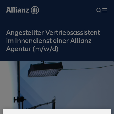
Direkt
zum
search
Me
Inhalt
Angestellter Vertriebsassistent
im Innendienst einer Allianz
Agentur (m/w/d)