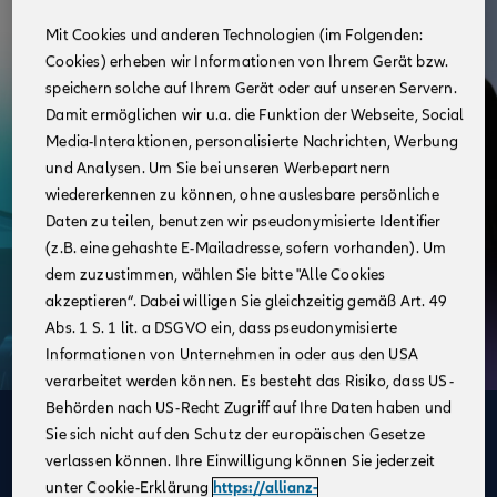
Mit Cookies und anderen Technologien (im Folgenden:
Cookies) erheben wir Informationen von Ihrem Gerät bzw.
speichern solche auf Ihrem Gerät oder auf unseren Servern.
Damit ermöglichen wir u.a. die Funktion der Webseite, Social
Media-Interaktionen, personalisierte Nachrichten, Werbung
und Analysen. Um Sie bei unseren Werbepartnern
wiedererkennen zu können, ohne auslesbare persönliche
Daten zu teilen, benutzen wir pseudonymisierte Identifier
(z.B. eine gehashte E-Mailadresse, sofern vorhanden). Um
dem zuzustimmen, wählen Sie bitte "Alle Cookies
akzeptieren“. Dabei willigen Sie gleichzeitig gemäß Art. 49
Abs. 1 S. 1 lit. a DSGVO ein, dass pseudonymisierte
Informationen von Unternehmen in oder aus den USA
verarbeitet werden können. Es besteht das Risiko, dass US-
Behörden nach US-Recht Zugriff auf Ihre Daten haben und
Deine Vorteile
Sie sich nicht auf den Schutz der europäischen Gesetze
verlassen können. Ihre Einwilligung können Sie jederzeit
im Vertrieb der Allianz
unter Cookie-Erklärung
https://allianz-