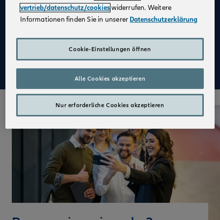
vertrieb/datenschutz/cookies
widerrufen. Weitere
Attraktive Festbezüge in Voll- und Teilzeit
Informationen finden Sie in unserer
Datenschutzerklärung
Die Chance, eigenverantwortlich zu arbeiten
Einen erfolgreichen Start in Deinen neuen Job und
Cookie-Einstellungen öffnen
eine praxisnahe Ausbildung mit der Sicherheit von
vollen Bezügen
Alle Cookies akzeptieren
Nur erforderliche Cookies akzeptieren