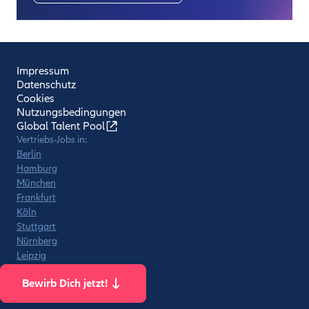
Impressum
Datenschutz
Cookies
Nutzungsbedingungen
Global Talent Pool
Vertriebs-Jobs in:
Berlin
Hamburg
München
Frankfurt
Köln
Stuttgart
Nürnberg
Leipzig
© Allianz 2026
Bewirb Dich jetzt!
instagram
Facebook
linkedin
kununu