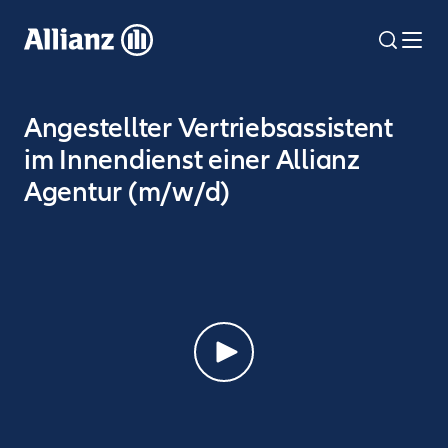
Direkt
zum
search
Me
Inhalt
Angestellter Vertriebsassistent
im Innendienst einer Allianz
Agentur (m/w/d)