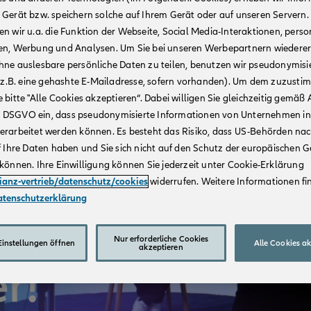
 Gerät bzw. speichern solche auf Ihrem Gerät oder auf unseren Servern.
n wir u.a. die Funktion der Webseite, Social Media-Interaktionen, person
en, Werbung und Analysen. Um Sie bei unseren Werbepartnern wiedere
hne auslesbare persönliche Daten zu teilen, benutzen wir pseudonymisi
r (z.B. eine gehashte E-Mailadresse, sofern vorhanden). Um dem zuzusti
 bitte "Alle Cookies akzeptieren“. Dabei willigen Sie gleichzeitig gemäß A
t. a DSGVO ein, dass pseudonymisierte Informationen von Unternehmen in
erarbeitet werden können. Es besteht das Risiko, dass US-Behörden na
f Ihre Daten haben und Sie sich nicht auf den Schutz der europäischen 
können. Ihre Einwilligung können Sie jederzeit unter Cookie-Erklärung
lianz-vertrieb/datenschutz/cookies
widerrufen. Weitere Informationen fin
atenschutzerklärung
Nur erforderliche Cookies
instellungen öffnen
Alle Cookies a
akzeptieren