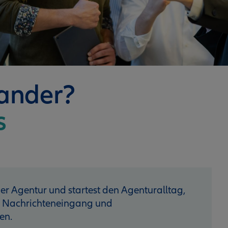
nander?
s
 der Agentur und startest den Agenturalltag,
n Nach­richteneingang und
en.