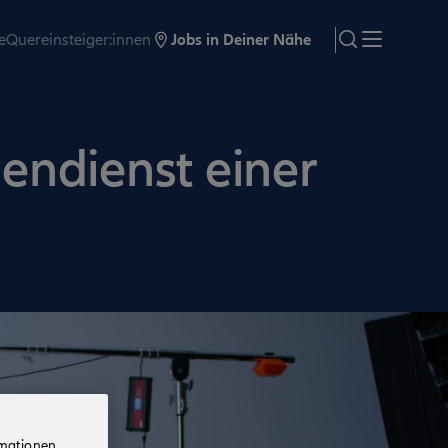
e
Quereinsteiger:innen
Jobs in Deiner Nähe
search
Menü
nendienst einer
rmationen