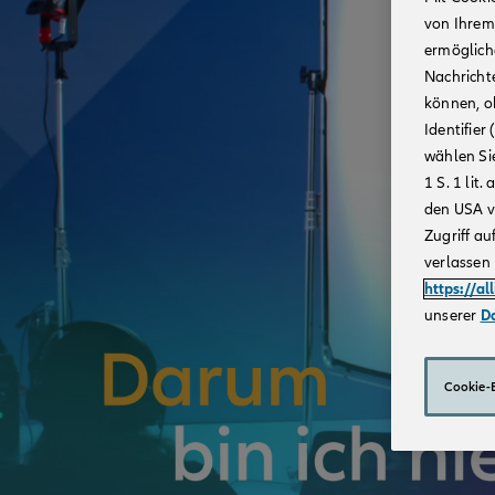
von Ihrem
ermögliche
Nachricht
können, o
Identifie
wählen Sie
1 S. 1 li
den USA v
Zugriff au
verlassen 
https://al
unserer
D
Cookie-E