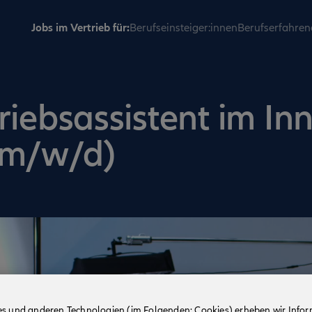
Jobs im Vertrieb für:
Berufseinsteiger:innen
Berufserfahren
riebsassistent im In
(m/w/d)
es und anderen Technologien (im Folgenden: Cookies) erheben wir Info