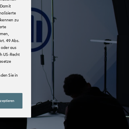
 Damit
alisierte
rkennen zu
erte
mmen,
rt. 49 Abs.
 oder aus
ch US-Recht
Gesetze
den Sie in
kzeptieren