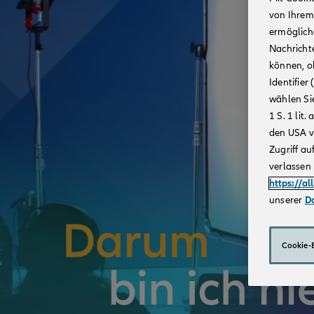
von Ihrem
ermögliche
Nachricht
können, o
Identifie
wählen Sie
1 S. 1 li
den USA v
Zugriff au
verlassen 
https://al
unserer
D
Cookie-E