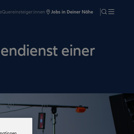
e
Quereinsteiger:innen
Jobs in Deiner Nähe
search
Menü
nendienst einer
rmationen