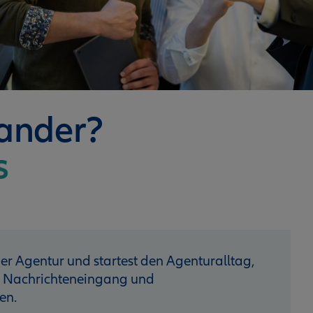
nander?
s
 der Agentur und startest den Agenturalltag,
n Nach­richteneingang und
en.