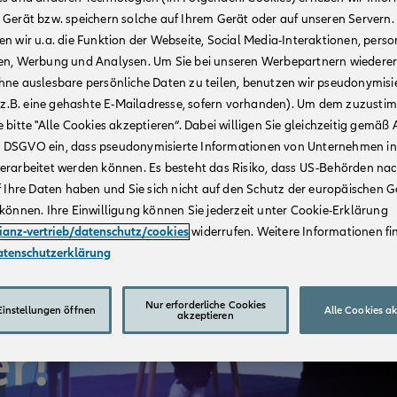
 Gerät bzw. speichern solche auf Ihrem Gerät oder auf unseren Servern.
n wir u.a. die Funktion der Webseite, Social Media-Interaktionen, person
en, Werbung und Analysen. Um Sie bei unseren Werbepartnern wiedere
hne auslesbare persönliche Daten zu teilen, benutzen wir pseudonymisi
r (z.B. eine gehashte E-Mailadresse, sofern vorhanden). Um dem zuzusti
 bitte "Alle Cookies akzeptieren“. Dabei willigen Sie gleichzeitig gemäß A
t. a DSGVO ein, dass pseudonymisierte Informationen von Unternehmen in
erarbeitet werden können. Es besteht das Risiko, dass US-Behörden na
f Ihre Daten haben und Sie sich nicht auf den Schutz der europäischen 
können. Ihre Einwilligung können Sie jederzeit unter Cookie-Erklärung
lianz-vertrieb/datenschutz/cookies
widerrufen. Weitere Informationen fin
atenschutzerklärung
Nur erforderliche Cookies
instellungen öffnen
Alle Cookies a
akzeptieren