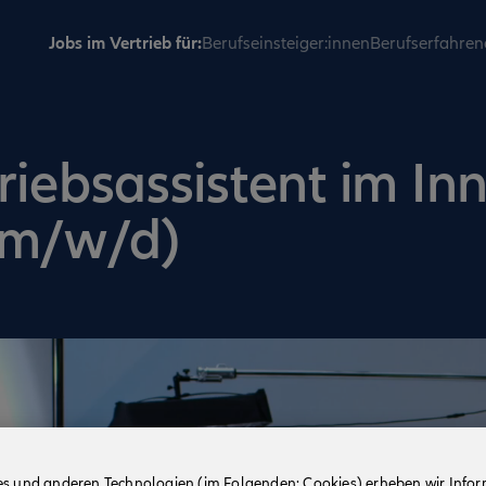
Jobs im Vertrieb für:
Berufseinsteiger:innen
Berufserfahren
riebsassistent im In
(m/w/d)
es und anderen Technologien (im Folgenden: Cookies) erheben wir Info