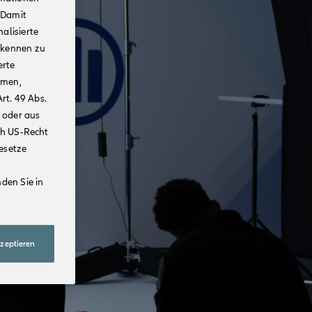
 Damit
alisierte
rkennen zu
erte
mmen,
rt. 49 Abs.
 oder aus
ch US-Recht
Gesetze
den Sie in
kzeptieren