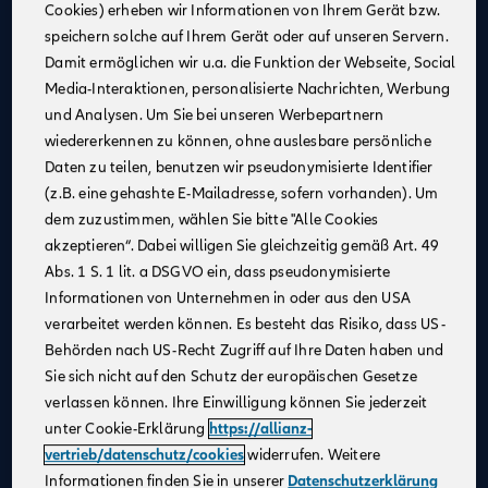
Cookies) erheben wir Informationen von Ihrem Gerät bzw.
Eine attraktive monatliche Ausbildungsvergütung
speichern solche auf Ihrem Gerät oder auf unseren Servern.
(Stand 08/2025):
Damit ermöglichen wir u.a. die Funktion der Webseite, Social
1. Jahr: 1.355 €
Media-Interaktionen, personalisierte Nachrichten, Werbung
2. Jahr: 1.432 €
und Analysen. Um Sie bei unseren Werbepartnern
3. Jahr: 1.520 €
wiedererkennen zu können, ohne auslesbare persönliche
ab Sept. 2026:
Daten zu teilen, benutzen wir pseudonymisierte Identifier
im 1. Jahr: 1.455 €, im 2. Jahr: 1.532 €, im 3. Jahr:
(z.B. eine gehashte E-Mailadresse, sofern vorhanden). Um
1.620 €
dem zuzustimmen, wählen Sie bitte "Alle Cookies
Zusätzliche Leistungen
: Urlaubs- und
akzeptieren“. Dabei willigen Sie gleichzeitig gemäß Art. 49
Weihnachtsgeld
Abs. 1 S. 1 lit. a DSGVO ein, dass pseudonymisierte
Monetäre Vorteile
:
Informationen von Unternehmen in oder aus den USA
40 €/Monat vermögenswirksame Leistungen
verarbeitet werden können. Es besteht das Risiko, dass US-
Übernahme erstattungsfähiger Reisekosten
Behörden nach US-Recht Zugriff auf Ihre Daten haben und
Sie sich nicht auf den Schutz der europäischen Gesetze
Urlaubsanspruch
: 30 Tage im Jahr
verlassen können. Ihre Einwilligung können Sie jederzeit
Mitarbeiterrabatte
: Vergünstigungen auf Allianz
unter Cookie-Erklärung
https://allianz-
Produkte
vertrieb/datenschutz/cookies
widerrufen. Weitere
Praxisnahe Ausbildung
: Eine praxisnahe und
Informationen finden Sie in unserer
Datenschutzerklärung