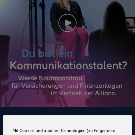
Deine Vorteile
im Vertrieb der Allianz
Mit Cookies und anderen Technologien (im Folgenden: