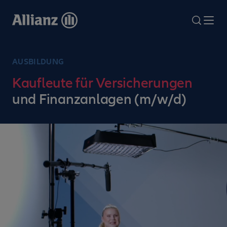
Direkt
zum
search
Me
Inhalt
AUSBILDUNG
Kaufleute für Versicherungen
und Finanzanlagen (m/w/d)