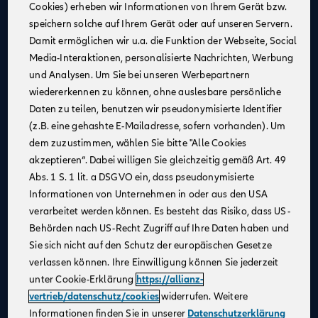
Cookies) erheben wir Informationen von Ihrem Gerät bzw.
Eine attraktive monatliche Ausbildungsvergütung
speichern solche auf Ihrem Gerät oder auf unseren Servern.
(Stand 08/2025):
Damit ermöglichen wir u.a. die Funktion der Webseite, Social
1. Jahr: 1.355 €
Media-Interaktionen, personalisierte Nachrichten, Werbung
2. Jahr: 1.432 €
und Analysen. Um Sie bei unseren Werbepartnern
3. Jahr: 1.520 €
wiedererkennen zu können, ohne auslesbare persönliche
ab Sept. 2026:
Daten zu teilen, benutzen wir pseudonymisierte Identifier
im 1. Jahr: 1.455 €, im 2. Jahr: 1.532 €, im 3. Jahr:
(z.B. eine gehashte E-Mailadresse, sofern vorhanden). Um
1.620 €
dem zuzustimmen, wählen Sie bitte "Alle Cookies
Zusätzliche Leistungen
: Urlaubs- und
akzeptieren“. Dabei willigen Sie gleichzeitig gemäß Art. 49
Weihnachtsgeld
Abs. 1 S. 1 lit. a DSGVO ein, dass pseudonymisierte
Monetäre Vorteile
:
Informationen von Unternehmen in oder aus den USA
40 €/Monat vermögenswirksame Leistungen
verarbeitet werden können. Es besteht das Risiko, dass US-
Übernahme erstattungsfähiger Reisekosten
Behörden nach US-Recht Zugriff auf Ihre Daten haben und
Sie sich nicht auf den Schutz der europäischen Gesetze
Urlaubsanspruch
: 30 Tage im Jahr
verlassen können. Ihre Einwilligung können Sie jederzeit
Mitarbeiterrabatte
: Vergünstigungen auf Allianz
unter Cookie-Erklärung
https://allianz-
Produkte
vertrieb/datenschutz/cookies
widerrufen. Weitere
Praxisnahe Ausbildung
: Eine praxisnahe und
Informationen finden Sie in unserer
Datenschutzerklärung