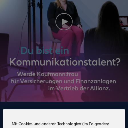
Deine Vorteile
im Vertrieb der Allianz
Mit Cookies und anderen Technologien (im Folgenden: