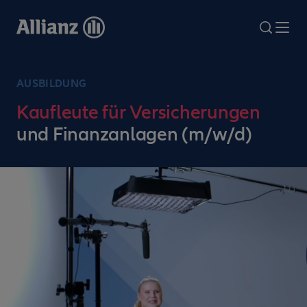
Direkt
zum
search
Me
Inhalt
AUSBILDUNG
Kaufleute für Versicherungen
und Finanzanlagen (m/w/d)