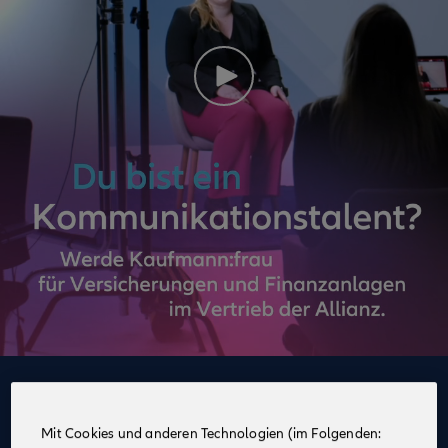
Deine Vorteile
im Vertrieb der Allianz
Mit Cookies und anderen Technologien (im Folgenden: