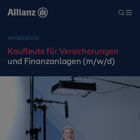
Direkt
zum
search
Me
Inhalt
AUSBILDUNG
Kaufleute für Versicherungen
und Finanzanlagen (m/w/d)