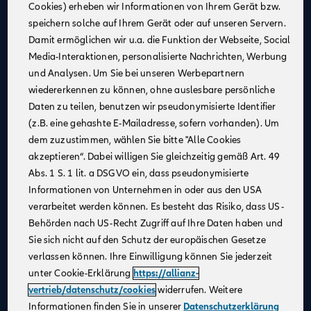
Cookies) erheben wir Informationen von Ihrem Gerät bzw.
Eine attraktive monatliche Ausbildungsvergütung
speichern solche auf Ihrem Gerät oder auf unseren Servern.
(Stand 08/2025):
Damit ermöglichen wir u.a. die Funktion der Webseite, Social
1. Jahr: 1.355 €
Media-Interaktionen, personalisierte Nachrichten, Werbung
2. Jahr: 1.432 €
und Analysen. Um Sie bei unseren Werbepartnern
3. Jahr: 1.520 €
wiedererkennen zu können, ohne auslesbare persönliche
ab Sept. 2026:
Daten zu teilen, benutzen wir pseudonymisierte Identifier
im 1. Jahr: 1.455 €, im 2. Jahr: 1.532 €, im 3. Jahr:
(z.B. eine gehashte E-Mailadresse, sofern vorhanden). Um
1.620 €
dem zuzustimmen, wählen Sie bitte "Alle Cookies
Zusätzliche Leistungen
: Urlaubs- und
akzeptieren“. Dabei willigen Sie gleichzeitig gemäß Art. 49
Weihnachtsgeld
Abs. 1 S. 1 lit. a DSGVO ein, dass pseudonymisierte
Monetäre Vorteile
:
Informationen von Unternehmen in oder aus den USA
40 €/Monat vermögenswirksame Leistungen
verarbeitet werden können. Es besteht das Risiko, dass US-
Übernahme erstattungsfähiger Reisekosten
Behörden nach US-Recht Zugriff auf Ihre Daten haben und
Sie sich nicht auf den Schutz der europäischen Gesetze
Urlaubsanspruch
: 30 Tage im Jahr
verlassen können. Ihre Einwilligung können Sie jederzeit
Mitarbeiterrabatte
: Vergünstigungen auf Allianz
unter Cookie-Erklärung
https://allianz-
Produkte
vertrieb/datenschutz/cookies
widerrufen. Weitere
Praxisnahe Ausbildung
: Eine praxisnahe und
Informationen finden Sie in unserer
Datenschutzerklärung