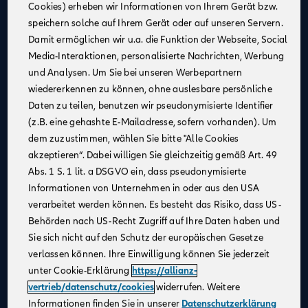
Cookies) erheben wir Informationen von Ihrem Gerät bzw.
Eine attraktive monatliche Ausbildungsvergütung
speichern solche auf Ihrem Gerät oder auf unseren Servern.
(Stand 08/2025):
Damit ermöglichen wir u.a. die Funktion der Webseite, Social
1. Jahr: 1.355 €
Media-Interaktionen, personalisierte Nachrichten, Werbung
2. Jahr: 1.432 €
und Analysen. Um Sie bei unseren Werbepartnern
3. Jahr: 1.520 €
wiedererkennen zu können, ohne auslesbare persönliche
ab Sept. 2026:
Daten zu teilen, benutzen wir pseudonymisierte Identifier
im 1. Jahr: 1.455 €, im 2. Jahr: 1.532 €, im 3. Jahr:
(z.B. eine gehashte E-Mailadresse, sofern vorhanden). Um
1.620 €
dem zuzustimmen, wählen Sie bitte "Alle Cookies
Zusätzliche Leistungen
: Urlaubs- und
akzeptieren“. Dabei willigen Sie gleichzeitig gemäß Art. 49
Weihnachtsgeld
Abs. 1 S. 1 lit. a DSGVO ein, dass pseudonymisierte
Monetäre Vorteile
:
Informationen von Unternehmen in oder aus den USA
40 €/Monat vermögenswirksame Leistungen
verarbeitet werden können. Es besteht das Risiko, dass US-
Übernahme erstattungsfähiger Reisekosten
Behörden nach US-Recht Zugriff auf Ihre Daten haben und
Sie sich nicht auf den Schutz der europäischen Gesetze
Urlaubsanspruch
: 30 Tage im Jahr
verlassen können. Ihre Einwilligung können Sie jederzeit
Mitarbeiterrabatte
: Vergünstigungen auf Allianz
unter Cookie-Erklärung
https://allianz-
Produkte
vertrieb/datenschutz/cookies
widerrufen. Weitere
Praxisnahe Ausbildung
: Eine praxisnahe und
Informationen finden Sie in unserer
Datenschutzerklärung