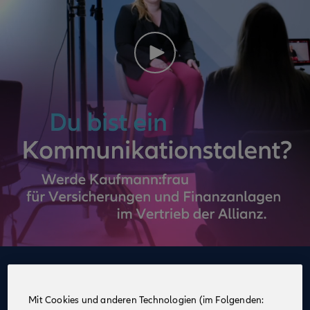
Deine Vorteile
im Vertrieb der Allianz
Mit Cookies und anderen Technologien (im Folgenden: