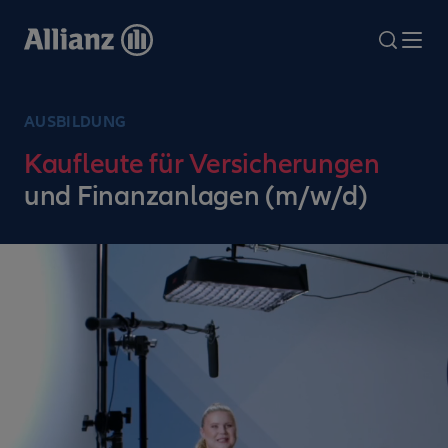
Direkt
zum
search
Me
Inhalt
AUSBILDUNG
Kaufleute für Versicherungen
und Finanzanlagen (m/w/d)