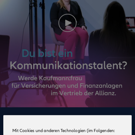
Deine Vorteile
im Vertrieb der Allianz
Mit Cookies und anderen Technologien (im Folgenden: