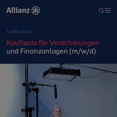
Direkt
zum
search
Me
Inhalt
AUSBILDUNG
Kaufleute für Versicherungen
und Finanzanlagen (m/w/d)