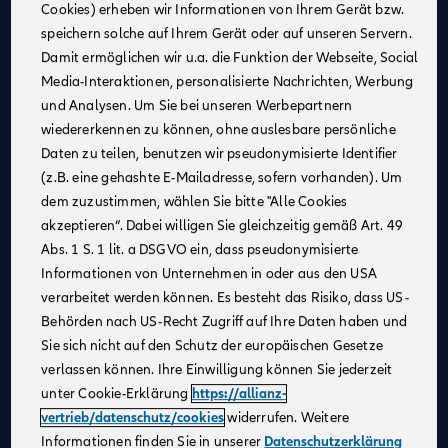
Cookies) erheben wir Informationen von Ihrem Gerät bzw.
Eine attraktive monatliche Ausbildungsvergütung
speichern solche auf Ihrem Gerät oder auf unseren Servern.
(Stand 08/2025):
Damit ermöglichen wir u.a. die Funktion der Webseite, Social
1. Jahr: 1.355 €
Media-Interaktionen, personalisierte Nachrichten, Werbung
2. Jahr: 1.432 €
und Analysen. Um Sie bei unseren Werbepartnern
3. Jahr: 1.520 €
wiedererkennen zu können, ohne auslesbare persönliche
ab Sept. 2026:
Daten zu teilen, benutzen wir pseudonymisierte Identifier
im 1. Jahr: 1.455 €, im 2. Jahr: 1.532 €, im 3. Jahr:
(z.B. eine gehashte E-Mailadresse, sofern vorhanden). Um
1.620 €
dem zuzustimmen, wählen Sie bitte "Alle Cookies
Zusätzliche Leistungen
: Urlaubs- und
akzeptieren“. Dabei willigen Sie gleichzeitig gemäß Art. 49
Weihnachtsgeld
Abs. 1 S. 1 lit. a DSGVO ein, dass pseudonymisierte
Monetäre Vorteile
:
Informationen von Unternehmen in oder aus den USA
40 €/Monat vermögenswirksame Leistungen
verarbeitet werden können. Es besteht das Risiko, dass US-
Übernahme erstattungsfähiger Reisekosten
Behörden nach US-Recht Zugriff auf Ihre Daten haben und
Sie sich nicht auf den Schutz der europäischen Gesetze
Urlaubsanspruch
: 30 Tage im Jahr
verlassen können. Ihre Einwilligung können Sie jederzeit
Mitarbeiterrabatte
: Vergünstigungen auf Allianz
unter Cookie-Erklärung
https://allianz-
Produkte
vertrieb/datenschutz/cookies
widerrufen. Weitere
Praxisnahe Ausbildung
: Eine praxisnahe und
Informationen finden Sie in unserer
Datenschutzerklärung