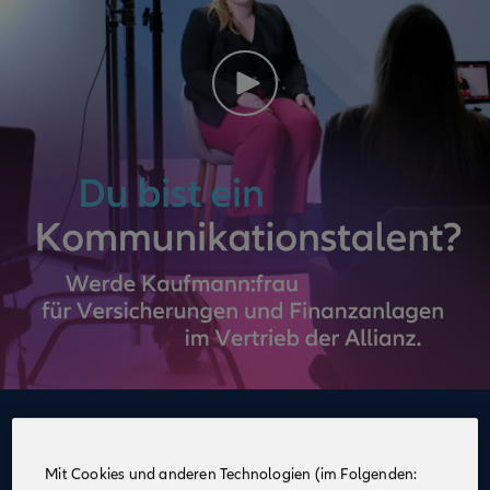
Deine Vorteile
im Vertrieb der Allianz
Mit Cookies und anderen Technologien (im Folgenden: