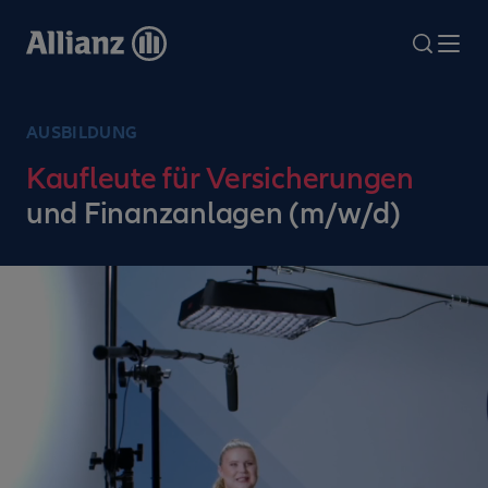
Direkt
zum
search
Me
Inhalt
AUSBILDUNG
Kaufleute für Versicherungen
und Finanzanlagen (m/w/d)