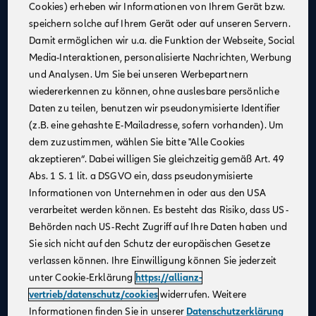
Cookies) erheben wir Informationen von Ihrem Gerät bzw.
Eine attraktive monatliche Ausbildungsvergütung
speichern solche auf Ihrem Gerät oder auf unseren Servern.
(Stand 08/2025):
Damit ermöglichen wir u.a. die Funktion der Webseite, Social
1. Jahr: 1.355 €
Media-Interaktionen, personalisierte Nachrichten, Werbung
2. Jahr: 1.432 €
und Analysen. Um Sie bei unseren Werbepartnern
3. Jahr: 1.520 €
wiedererkennen zu können, ohne auslesbare persönliche
ab Sept. 2026:
Daten zu teilen, benutzen wir pseudonymisierte Identifier
im 1. Jahr: 1.455 €, im 2. Jahr: 1.532 €, im 3. Jahr:
(z.B. eine gehashte E-Mailadresse, sofern vorhanden). Um
1.620 €
dem zuzustimmen, wählen Sie bitte "Alle Cookies
Zusätzliche Leistungen
: Urlaubs- und
akzeptieren“. Dabei willigen Sie gleichzeitig gemäß Art. 49
Weihnachtsgeld
Abs. 1 S. 1 lit. a DSGVO ein, dass pseudonymisierte
Monetäre Vorteile
:
Informationen von Unternehmen in oder aus den USA
40 €/Monat vermögenswirksame Leistungen
verarbeitet werden können. Es besteht das Risiko, dass US-
Übernahme erstattungsfähiger Reisekosten
Behörden nach US-Recht Zugriff auf Ihre Daten haben und
Sie sich nicht auf den Schutz der europäischen Gesetze
Urlaubsanspruch
: 30 Tage im Jahr
verlassen können. Ihre Einwilligung können Sie jederzeit
Mitarbeiterrabatte
: Vergünstigungen auf Allianz
unter Cookie-Erklärung
https://allianz-
Produkte
vertrieb/datenschutz/cookies
widerrufen. Weitere
Praxisnahe Ausbildung
: Eine praxisnahe und
Informationen finden Sie in unserer
Datenschutzerklärung