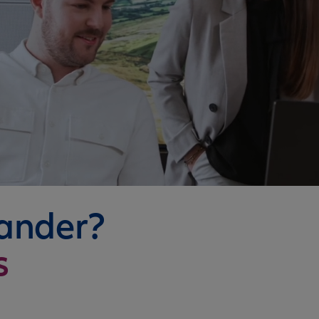
nander?
s