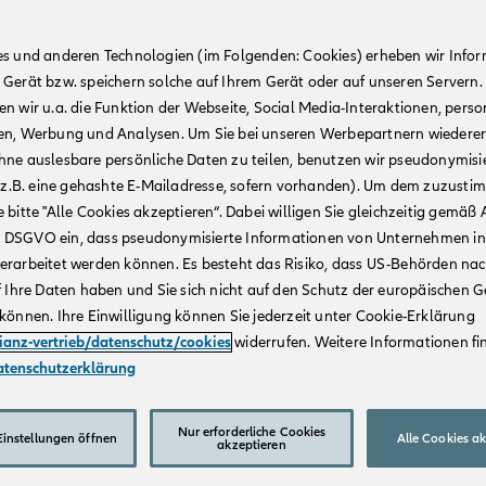
es und anderen Technologien (im Folgenden: Cookies) erheben wir Info
 Gerät bzw. speichern solche auf Ihrem Gerät oder auf unseren Servern.
n wir u.a. die Funktion der Webseite, Social Media-Interaktionen, person
en, Werbung und Analysen. Um Sie bei unseren Werbepartnern wiedere
hne auslesbare persönliche Daten zu teilen, benutzen wir pseudonymisi
r (z.B. eine gehashte E-Mailadresse, sofern vorhanden). Um dem zuzusti
 bitte "Alle Cookies akzeptieren“. Dabei willigen Sie gleichzeitig gemäß A
t. a DSGVO ein, dass pseudonymisierte Informationen von Unternehmen in
erarbeitet werden können. Es besteht das Risiko, dass US-Behörden na
f Ihre Daten haben und Sie sich nicht auf den Schutz der europäischen 
können. Ihre Einwilligung können Sie jederzeit unter Cookie-Erklärung
lianz-vertrieb/datenschutz/cookies
widerrufen. Weitere Informationen fin
atenschutzerklärung
Nur erforderliche Cookies
instellungen öffnen
Alle Cookies a
akzeptieren