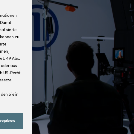
rmationen
 Damit
alisierte
rkennen zu
erte
mmen,
rt. 49 Abs.
 oder aus
ch US-Recht
Gesetze
den Sie in
kzeptieren