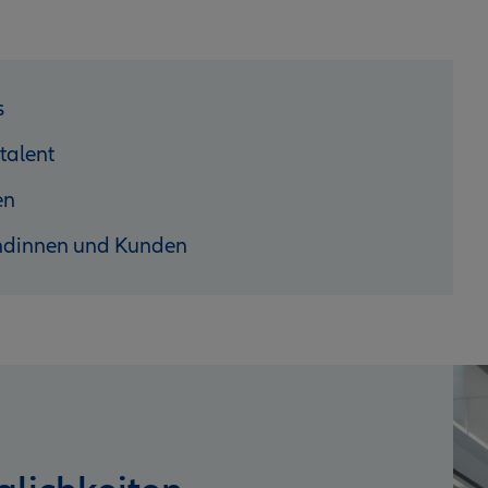
s
talent
en
ndinnen und Kunden