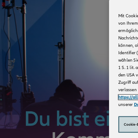
Mit Cooki
von Ihrem
ermögliche
Nachricht
können, o
Identifie
wählen Sie
1 S. 1 li
den USA v
Zugriff au
verlassen 
https://al
unserer
D
Cookie-E