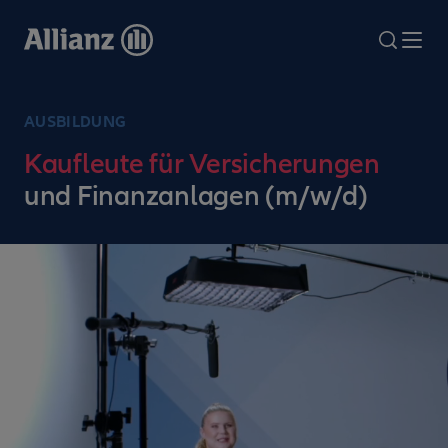
Direkt
zum
search
Me
Inhalt
AUSBILDUNG
Kaufleute für Versicherungen
und Finanzanlagen (m/w/d)