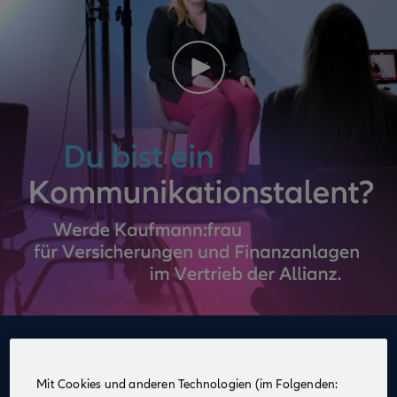
Deine Vorteile
im Vertrieb der Allianz
Mit Cookies und anderen Technologien (im Folgenden: