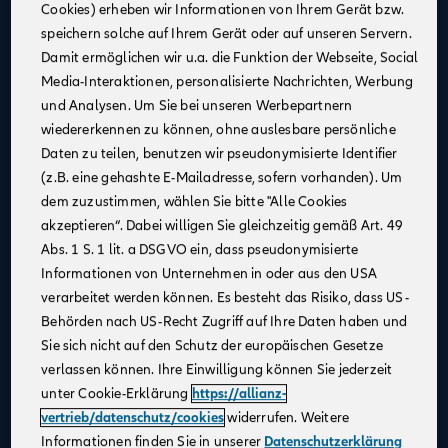
Cookies) erheben wir Informationen von Ihrem Gerät bzw.
Eine attraktive monatliche Ausbildungsvergütung
speichern solche auf Ihrem Gerät oder auf unseren Servern.
(Stand 08/2025):
Damit ermöglichen wir u.a. die Funktion der Webseite, Social
1. Jahr: 1.355 €
Media-Interaktionen, personalisierte Nachrichten, Werbung
2. Jahr: 1.432 €
und Analysen. Um Sie bei unseren Werbepartnern
3. Jahr: 1.520 €
wiedererkennen zu können, ohne auslesbare persönliche
ab Sept. 2026:
Daten zu teilen, benutzen wir pseudonymisierte Identifier
im 1. Jahr: 1.455 €, im 2. Jahr: 1.532 €, im 3. Jahr:
(z.B. eine gehashte E-Mailadresse, sofern vorhanden). Um
1.620 €
dem zuzustimmen, wählen Sie bitte "Alle Cookies
Zusätzliche Leistungen
: Urlaubs- und
akzeptieren“. Dabei willigen Sie gleichzeitig gemäß Art. 49
Weihnachtsgeld
Abs. 1 S. 1 lit. a DSGVO ein, dass pseudonymisierte
Monetäre Vorteile
:
Informationen von Unternehmen in oder aus den USA
40 €/Monat vermögenswirksame Leistungen
verarbeitet werden können. Es besteht das Risiko, dass US-
Übernahme erstattungsfähiger Reisekosten
Behörden nach US-Recht Zugriff auf Ihre Daten haben und
Sie sich nicht auf den Schutz der europäischen Gesetze
Urlaubsanspruch
: 30 Tage im Jahr
verlassen können. Ihre Einwilligung können Sie jederzeit
Mitarbeiterrabatte
: Vergünstigungen auf Allianz
unter Cookie-Erklärung
https://allianz-
Produkte
vertrieb/datenschutz/cookies
widerrufen. Weitere
Praxisnahe Ausbildung
: Eine praxisnahe und
Informationen finden Sie in unserer
Datenschutzerklärung