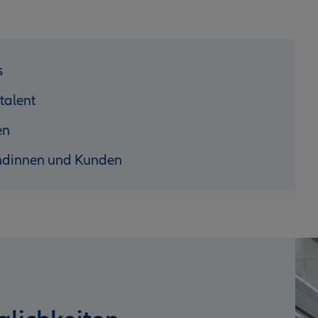
s
talent
en
ndinnen und Kunden