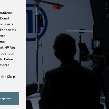
rmationen
 Damit
alisierte
rkennen zu
erte
mmen,
rt. 49 Abs.
 oder aus
ch US-Recht
Gesetze
den Sie in
kzeptieren