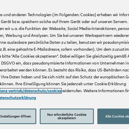
es und anderen Technologien (im Folgenden: Cookies) erheben wir Info
 Gerät bzw. speichern solche auf Ihrem Gerät oder auf unseren Servern.
n wir u.a. die Funktion der Webseite, Social Media-Interaktionen, person
en, Werbung und Analysen. Um Sie bei unseren Werbepartnern wiedere
hne auslesbare persönliche Daten zu teilen, benutzen wir pseudonymisi
r (z.B. eine gehashte E-Mailadresse, sofern vorhanden). Um dem zuzusti
 bitte "Alle Cookies akzeptieren“. Dabei willigen Sie gleichzeitig gemäß A
t. a DSGVO ein, dass pseudonymisierte Informationen von Unternehmen in
erarbeitet werden können. Es besteht das Risiko, dass US-Behörden na
f Ihre Daten haben und Sie sich nicht auf den Schutz der europäischen 
können. Ihre Einwilligung können Sie jederzeit unter Cookie-Erklärung
lianz-vertrieb/datenschutz/cookies
widerrufen. Weitere Informationen fin
atenschutzerklärung
Nur erforderliche Cookies
instellungen öffnen
Alle Cookies a
akzeptieren