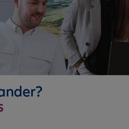
nander?
s