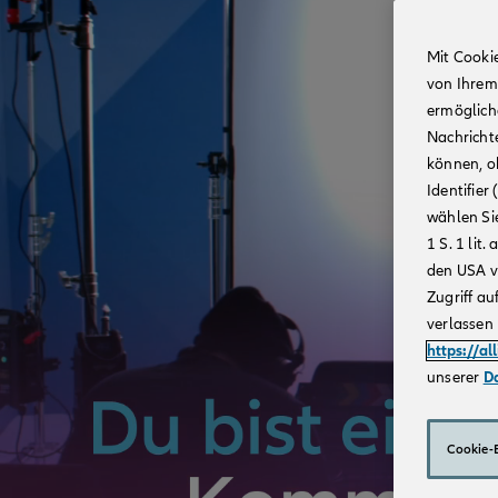
Mit Cooki
von Ihrem
ermögliche
Nachricht
können, o
Identifie
wählen Sie
1 S. 1 li
den USA v
Zugriff au
verlassen 
https://al
unserer
D
Cookie-E