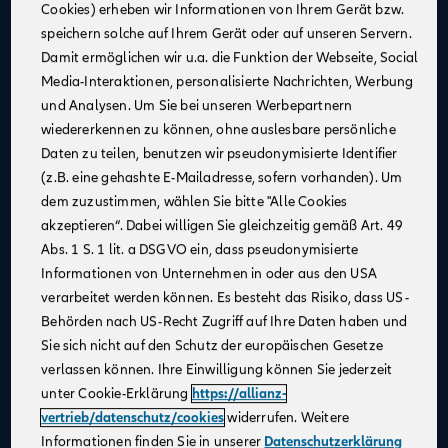
Cookies) erheben wir Informationen von Ihrem Gerät bzw.
Eine attraktive monatliche Ausbildungsvergütung
speichern solche auf Ihrem Gerät oder auf unseren Servern.
(Stand 08/2025):
Damit ermöglichen wir u.a. die Funktion der Webseite, Social
1. Jahr: 1.355 €
Media-Interaktionen, personalisierte Nachrichten, Werbung
2. Jahr: 1.432 €
und Analysen. Um Sie bei unseren Werbepartnern
3. Jahr: 1.520 €
wiedererkennen zu können, ohne auslesbare persönliche
ab Sept. 2026:
Daten zu teilen, benutzen wir pseudonymisierte Identifier
im 1. Jahr: 1.455 €, im 2. Jahr: 1.532 €, im 3. Jahr:
(z.B. eine gehashte E-Mailadresse, sofern vorhanden). Um
1.620 €
dem zuzustimmen, wählen Sie bitte "Alle Cookies
Zusätzliche Leistungen
: Urlaubs- und
akzeptieren“. Dabei willigen Sie gleichzeitig gemäß Art. 49
Weihnachtsgeld
Abs. 1 S. 1 lit. a DSGVO ein, dass pseudonymisierte
Monetäre Vorteile
:
Informationen von Unternehmen in oder aus den USA
40 €/Monat vermögenswirksame Leistungen
verarbeitet werden können. Es besteht das Risiko, dass US-
Übernahme erstattungsfähiger Reisekosten
Behörden nach US-Recht Zugriff auf Ihre Daten haben und
Sie sich nicht auf den Schutz der europäischen Gesetze
Urlaubsanspruch
: 30 Tage im Jahr
verlassen können. Ihre Einwilligung können Sie jederzeit
Mitarbeiterrabatte
: Vergünstigungen auf Allianz
unter Cookie-Erklärung
https://allianz-
Produkte
vertrieb/datenschutz/cookies
widerrufen. Weitere
Praxisnahe Ausbildung
: Eine praxisnahe und
Informationen finden Sie in unserer
Datenschutzerklärung