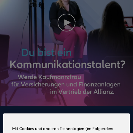
Deine Vorteile
im Vertrieb der Allianz
Mit Cookies und anderen Technologien (im Folgenden: