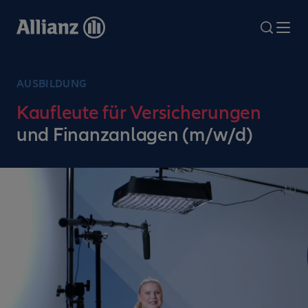
Direkt
zum
search
Me
Inhalt
AUSBILDUNG
Kaufleute für Versicherungen
und Finanzanlagen (m/w/d)