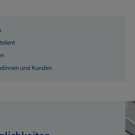
s
talent
en
ndinnen und Kunden