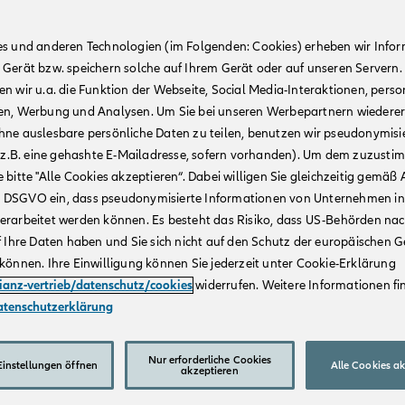
es und anderen Technologien (im Folgenden: Cookies) erheben wir Info
 Gerät bzw. speichern solche auf Ihrem Gerät oder auf unseren Servern.
n wir u.a. die Funktion der Webseite, Social Media-Interaktionen, person
en, Werbung und Analysen. Um Sie bei unseren Werbepartnern wiedere
hne auslesbare persönliche Daten zu teilen, benutzen wir pseudonymisi
r (z.B. eine gehashte E-Mailadresse, sofern vorhanden). Um dem zuzusti
 bitte "Alle Cookies akzeptieren“. Dabei willigen Sie gleichzeitig gemäß A
t. a DSGVO ein, dass pseudonymisierte Informationen von Unternehmen in
erarbeitet werden können. Es besteht das Risiko, dass US-Behörden na
f Ihre Daten haben und Sie sich nicht auf den Schutz der europäischen 
können. Ihre Einwilligung können Sie jederzeit unter Cookie-Erklärung
lianz-vertrieb/datenschutz/cookies
widerrufen. Weitere Informationen fin
atenschutzerklärung
Nur erforderliche Cookies
instellungen öffnen
Alle Cookies a
akzeptieren