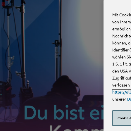
Mit Cooki
von Ihrem
ermögliche
Nachricht
können, o
Identifie
wählen Sie
1 S. 1 li
den USA v
Zugriff au
verlassen 
https://al
unserer
D
Cookie-E