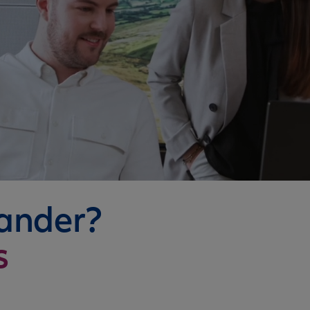
nander?
s