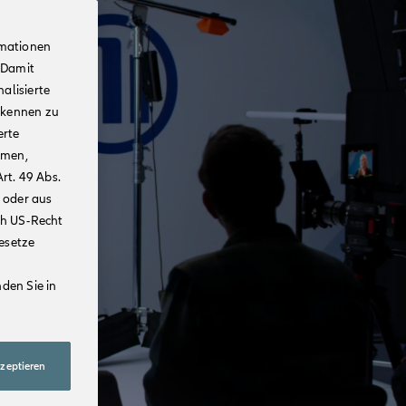
rmationen
 Damit
alisierte
rkennen zu
erte
mmen,
rt. 49 Abs.
 oder aus
ch US-Recht
Gesetze
den Sie in
kzeptieren