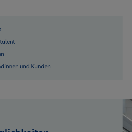
s
talent
en
ndinnen und Kunden