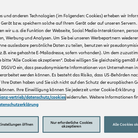
es und anderen Technologien (im Folgenden: Cookies) erheben wir Info
 Gerät bzw. speichern solche auf Ihrem Gerät oder auf unseren Servern.
n wir u.a. die Funktion der Webseite, Social Media-Interaktionen, person
en, Werbung und Analysen. Um Sie bei unseren Werbepartnern wiedere
hne auslesbare persönliche Daten zu teilen, benutzen wir pseudonymisi
r (z.B. eine gehashte E-Mailadresse, sofern vorhanden). Um dem zuzusti
 bitte "Alle Cookies akzeptieren“. Dabei willigen Sie gleichzeitig gemäß A
t. a DSGVO ein, dass pseudonymisierte Informationen von Unternehmen in
erarbeitet werden können. Es besteht das Risiko, dass US-Behörden na
f Ihre Daten haben und Sie sich nicht auf den Schutz der europäischen 
können. Ihre Einwilligung können Sie jederzeit unter Cookie-Erklärung
lianz-vertrieb/datenschutz/cookies
widerrufen. Weitere Informationen fin
atenschutzerklärung
Nur erforderliche Cookies
instellungen öffnen
Alle Cookies a
akzeptieren