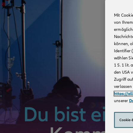
Mit Cooki
von Ihrem
ermögliche
Nachricht
können, o
Identifie
wählen Sie
1 S. 1 li
den USA v
Zugriff au
verlassen 
https://al
unserer
D
Cookie-E