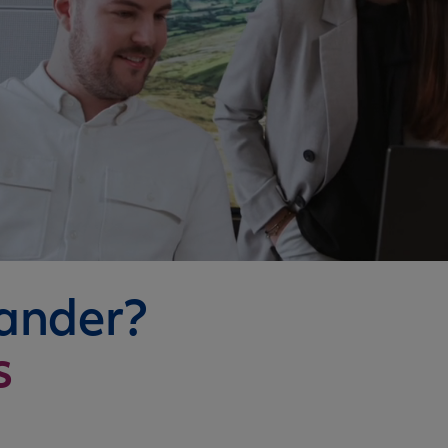
nander?
s