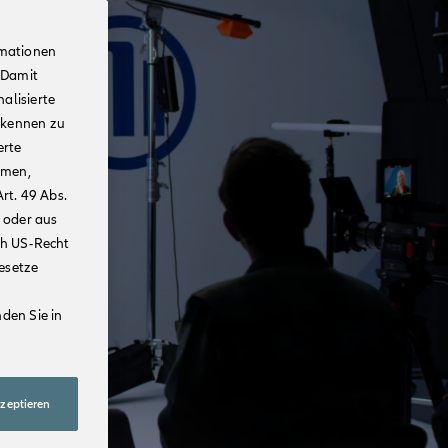
rmationen
 Damit
alisierte
rkennen zu
erte
mmen,
rt. 49 Abs.
 oder aus
ch US-Recht
Gesetze
den Sie in
kzeptieren