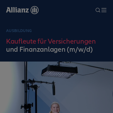
Direkt
zum
search
Me
Inhalt
AUSBILDUNG
Kaufleute für Versicherungen
und Finanzanlagen (m/w/d)