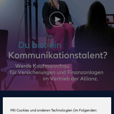
Deine Vorteile
im Vertrieb der Allianz
Mit Cookies und anderen Technologien (im Folgenden: