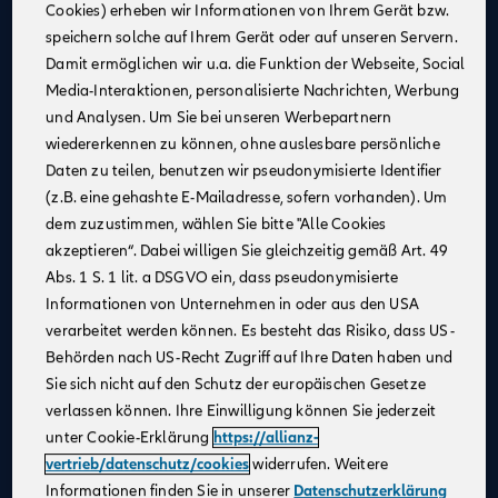
Cookies) erheben wir Informationen von Ihrem Gerät bzw.
Eine attraktive monatliche Ausbildungsvergütung
speichern solche auf Ihrem Gerät oder auf unseren Servern.
(Stand 08/2025):
Damit ermöglichen wir u.a. die Funktion der Webseite, Social
1. Jahr: 1.355 €
Media-Interaktionen, personalisierte Nachrichten, Werbung
2. Jahr: 1.432 €
und Analysen. Um Sie bei unseren Werbepartnern
3. Jahr: 1.520 €
wiedererkennen zu können, ohne auslesbare persönliche
ab Sept. 2026:
Daten zu teilen, benutzen wir pseudonymisierte Identifier
im 1. Jahr: 1.455 €, im 2. Jahr: 1.532 €, im 3. Jahr:
(z.B. eine gehashte E-Mailadresse, sofern vorhanden). Um
1.620 €
dem zuzustimmen, wählen Sie bitte "Alle Cookies
Zusätzliche Leistungen
: Urlaubs- und
akzeptieren“. Dabei willigen Sie gleichzeitig gemäß Art. 49
Weihnachtsgeld
Abs. 1 S. 1 lit. a DSGVO ein, dass pseudonymisierte
Monetäre Vorteile
:
Informationen von Unternehmen in oder aus den USA
40 €/Monat vermögenswirksame Leistungen
verarbeitet werden können. Es besteht das Risiko, dass US-
Übernahme erstattungsfähiger Reisekosten
Behörden nach US-Recht Zugriff auf Ihre Daten haben und
Sie sich nicht auf den Schutz der europäischen Gesetze
Urlaubsanspruch
: 30 Tage im Jahr
verlassen können. Ihre Einwilligung können Sie jederzeit
Mitarbeiterrabatte
: Vergünstigungen auf Allianz
unter Cookie-Erklärung
https://allianz-
Produkte
vertrieb/datenschutz/cookies
widerrufen. Weitere
Praxisnahe Ausbildung
: Eine praxisnahe und
Informationen finden Sie in unserer
Datenschutzerklärung