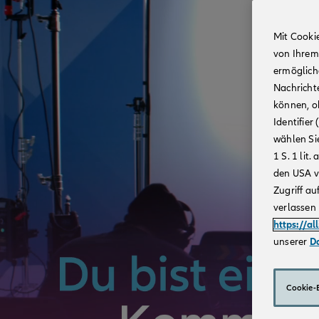
Mit Cooki
von Ihrem
ermögliche
Nachricht
können, o
Identifie
wählen Sie
1 S. 1 li
den USA v
Zugriff au
verlassen 
https://al
unserer
D
Cookie-E