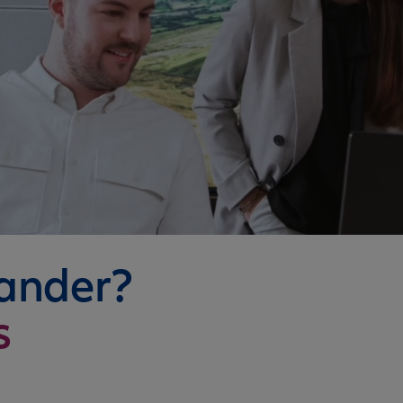
nander?
s