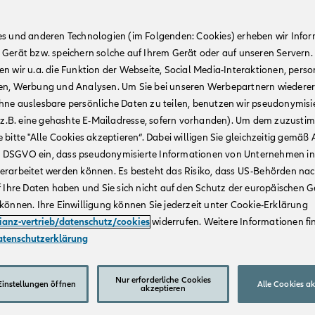
es und anderen Technologien (im Folgenden: Cookies) erheben wir Info
 Gerät bzw. speichern solche auf Ihrem Gerät oder auf unseren Servern.
n wir u.a. die Funktion der Webseite, Social Media-Interaktionen, person
en, Werbung und Analysen. Um Sie bei unseren Werbepartnern wiedere
hne auslesbare persönliche Daten zu teilen, benutzen wir pseudonymisi
r (z.B. eine gehashte E-Mailadresse, sofern vorhanden). Um dem zuzusti
 bitte "Alle Cookies akzeptieren“. Dabei willigen Sie gleichzeitig gemäß A
t. a DSGVO ein, dass pseudonymisierte Informationen von Unternehmen in
erarbeitet werden können. Es besteht das Risiko, dass US-Behörden na
f Ihre Daten haben und Sie sich nicht auf den Schutz der europäischen 
können. Ihre Einwilligung können Sie jederzeit unter Cookie-Erklärung
lianz-vertrieb/datenschutz/cookies
widerrufen. Weitere Informationen fin
atenschutzerklärung
Nur erforderliche Cookies
instellungen öffnen
Alle Cookies a
akzeptieren