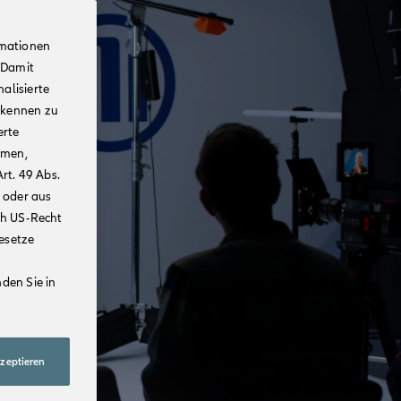
rmationen
 Damit
alisierte
rkennen zu
erte
mmen,
rt. 49 Abs.
 oder aus
ch US-Recht
Gesetze
den Sie in
kzeptieren