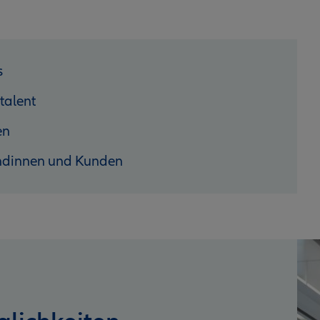
s
talent
en
ndinnen und Kunden