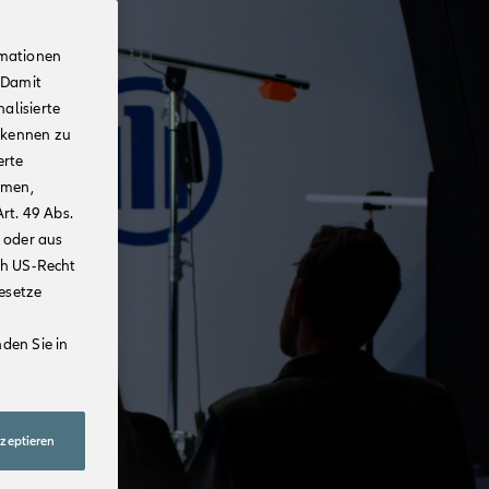
rmationen
 Damit
alisierte
rkennen zu
erte
mmen,
rt. 49 Abs.
 oder aus
ch US-Recht
Gesetze
den Sie in
kzeptieren