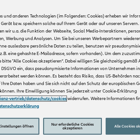
es und anderen Technologien (im Folgenden: Cookies) erheben wir Info
 Gerät bzw. speichern solche auf Ihrem Gerät oder auf unseren Servern.
n wir u.a. die Funktion der Webseite, Social Media-Interaktionen, person
en, Werbung und Analysen. Um Sie bei unseren Werbepartnern wiedere
hne auslesbare persönliche Daten zu teilen, benutzen wir pseudonymisi
r (z.B. eine gehashte E-Mailadresse, sofern vorhanden). Um dem zuzusti
 bitte "Alle Cookies akzeptieren“. Dabei willigen Sie gleichzeitig gemäß A
t. a DSGVO ein, dass pseudonymisierte Informationen von Unternehmen in
erarbeitet werden können. Es besteht das Risiko, dass US-Behörden na
f Ihre Daten haben und Sie sich nicht auf den Schutz der europäischen 
können. Ihre Einwilligung können Sie jederzeit unter Cookie-Erklärung
lianz-vertrieb/datenschutz/cookies
widerrufen. Weitere Informationen fin
atenschutzerklärung
Nur erforderliche Cookies
instellungen öffnen
Alle Cookies a
akzeptieren