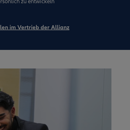
rsönlich zu entwickeln
len im Vertrieb der Allianz