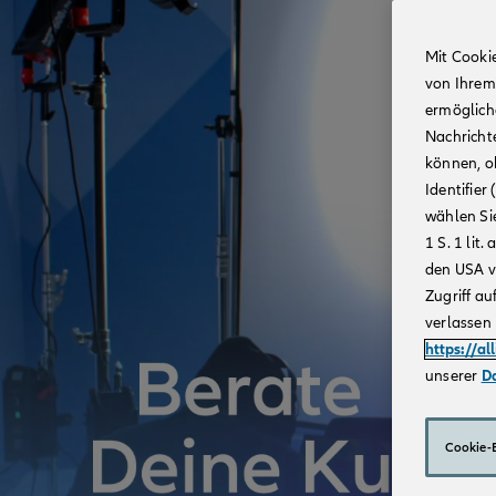
Mit Cooki
von Ihrem
ermögliche
Nachricht
können, o
Identifie
wählen Sie
1 S. 1 li
den USA v
Zugriff au
verlassen 
https://al
unserer
D
Cookie-E