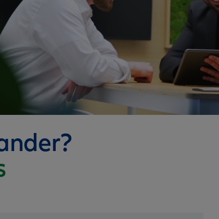
nander?
s