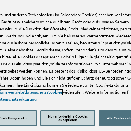
es und anderen Technologien (im Folgenden: Cookies) erheben wir Info
 Gerät bzw. speichern solche auf Ihrem Gerät oder auf unseren Servern.
n wir u.a. die Funktion der Webseite, Social Media-Interaktionen, person
en, Werbung und Analysen. Um Sie bei unseren Werbepartnern wiedere
hne auslesbare persönliche Daten zu teilen, benutzen wir pseudonymisi
r (z.B. eine gehashte E-Mailadresse, sofern vorhanden). Um dem zuzusti
 bitte "Alle Cookies akzeptieren“. Dabei willigen Sie gleichzeitig gemäß A
t. a DSGVO ein, dass pseudonymisierte Informationen von Unternehmen in
erarbeitet werden können. Es besteht das Risiko, dass US-Behörden na
f Ihre Daten haben und Sie sich nicht auf den Schutz der europäischen 
können. Ihre Einwilligung können Sie jederzeit unter Cookie-Erklärung
lianz-vertrieb/datenschutz/cookies
widerrufen. Weitere Informationen fin
atenschutzerklärung
Nur erforderliche Cookies
instellungen öffnen
Alle Cookies a
akzeptieren