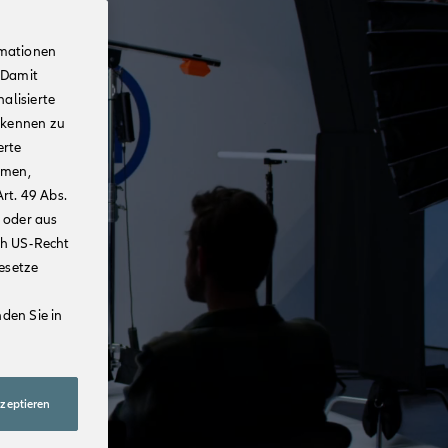
rmationen
 Damit
alisierte
rkennen zu
erte
mmen,
rt. 49 Abs.
 oder aus
ch US-Recht
Gesetze
den Sie in
kzeptieren