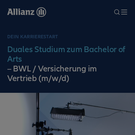
Direkt
zum
search
Me
Inhalt
DEIN KARRIERESTART
Duales Studium zum Bachelor of
Arts
– BWL / Versicherung im
Vertrieb (m/w/d)