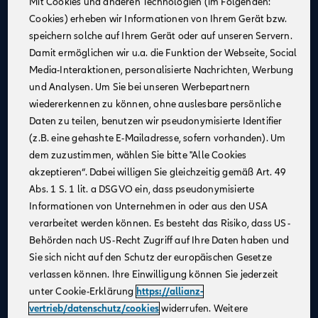
Mit Cookies und anderen Technologien (im Folgenden:
Deine Vorteile
Cookies) erheben wir Informationen von Ihrem Gerät bzw.
im Vertrieb der Allianz
speichern solche auf Ihrem Gerät oder auf unseren Servern.
Damit ermöglichen wir u.a. die Funktion der Webseite, Social
Attraktive monatliche Vergütung
(ab 10/2026):
Media-Interaktionen, personalisierte Nachrichten, Werbung
1. Jahr: 1.688 €
und Analysen. Um Sie bei unseren Werbepartnern
2. Jahr: 1.777 €
wiedererkennen zu können, ohne auslesbare persönliche
3. Jahr: 1.879 €
Daten zu teilen, benutzen wir pseudonymisierte Identifier
Zusätzliche Leistungen
: Urlaubs- und
(z.B. eine gehashte E-Mailadresse, sofern vorhanden). Um
Weihnachtsgeld sowie Erfolgsbeteiligung
dem zuzustimmen, wählen Sie bitte "Alle Cookies
akzeptieren“. Dabei willigen Sie gleichzeitig gemäß Art. 49
Karrierechancen
: Nach erfolgreichem Abschluss eine
Abs. 1 S. 1 lit. a DSGVO ein, dass pseudonymisierte
individuelle Karriereplanung in einem
Informationen von Unternehmen in oder aus den USA
Großunternehmen
verarbeitet werden können. Es besteht das Risiko, dass US-
Modernes Arbeitsumfeld
: Arbeiten bei einem
Behörden nach US-Recht Zugriff auf Ihre Daten haben und
innovativen Arbeitgeber in einem agilen Team
Sie sich nicht auf den Schutz der europäischen Gesetze
verlassen können. Ihre Einwilligung können Sie jederzeit
Mehr zu Deinen Vorteilen im Vertrieb der Allianz
unter Cookie-Erklärung
https://allianz-
vertrieb/datenschutz/cookies
widerrufen. Weitere