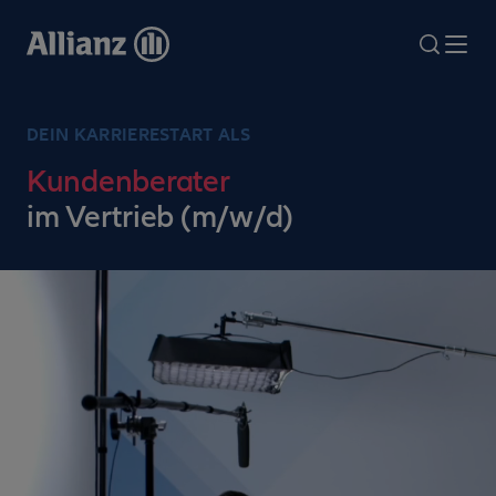
Direkt
zum
search
Me
Inhalt
DEIN KARRIERESTART ALS
Kundenberater
im Vertrieb (m/w/d)