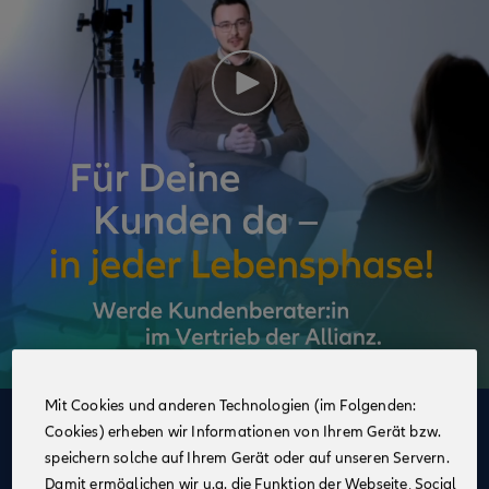
Mit Cookies und anderen Technologien (im Folgenden:
Cookies) erheben wir Informationen von Ihrem Gerät bzw.
Deine Vorteile
speichern solche auf Ihrem Gerät oder auf unseren Servern.
im Vertrieb der Allianz
Damit ermöglichen wir u.a. die Funktion der Webseite, Social