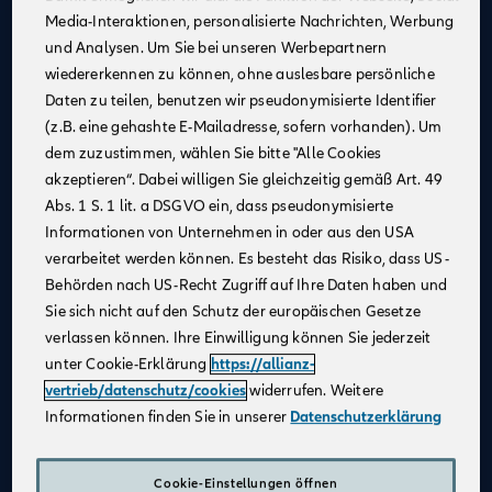
Media-Interaktionen, personalisierte Nachrichten, Werbung
Kontinuierliche Unterstützung
: Profitiere von
und Analysen. Um Sie bei unseren Werbepartnern
Schulungen und Coachings durch erfahrene
wiedererkennen zu können, ohne auslesbare persönliche
Mitarbeiter:innen, Trainer:innen und Führungskräfte,
Daten zu teilen, benutzen wir pseudonymisierte Identifier
um fachlich und persönlich zu wachsen.
(z.B. eine gehashte E-Mailadresse, sofern vorhanden). Um
Flexible Arbeitsmöglichkeiten
: Nutze unsere
dem zuzustimmen, wählen Sie bitte "Alle Cookies
digitalen Beratungstools, um von überall aus zu
akzeptieren“. Dabei willigen Sie gleichzeitig gemäß Art. 49
arbeiten und Deine Kundinnen und Kunden
Abs. 1 S. 1 lit. a DSGVO ein, dass pseudonymisierte
bestmöglich zu betreuen.
Informationen von Unternehmen in oder aus den USA
Attraktives Vergütungsmodell
: Gestalte Dein
verarbeitet werden können. Es besteht das Risiko, dass US-
Einkommen selbst – durch Fleiß und Engagement
Behörden nach US-Recht Zugriff auf Ihre Daten haben und
kannst Du über Dein Festgehalt hinaus Provisionen
Sie sich nicht auf den Schutz der europäischen Gesetze
und leistungsbezogene Sondervergütungen
verlassen können. Ihre Einwilligung können Sie jederzeit
verdienen.
unter Cookie-Erklärung
https://allianz-
Karriereentwicklung
: Entwickle Dich gezielt weiter –
vertrieb/datenschutz/cookies
widerrufen. Weitere
durch regelmäßige Gespräche und transparente
Informationen finden Sie in unserer
Datenschutzerklärung
Zielvereinbarungen schaffen wir eine vertrauensvolle
Zusammenarbeit und die Grundlage für Deinen
individuellen Karriereweg.
Cookie-Einstellungen öffnen