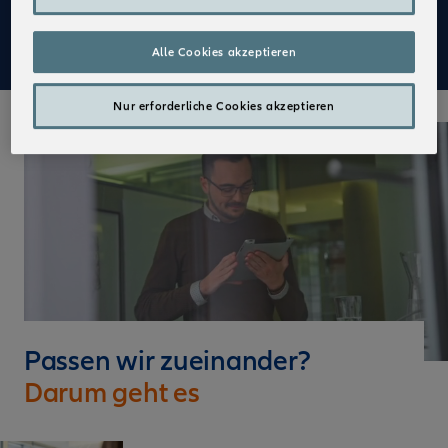
Mehr zu Deinen Vorteilen im Vertrieb der Allianz
Alle Cookies akzeptieren
Nur erforderliche Cookies akzeptieren
Passen wir zueinander?
Darum geht es