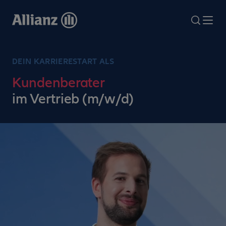
Direkt
zum
search
Me
Inhalt
DEIN KARRIERESTART ALS
Kundenberater
im Vertrieb (m/w/d)