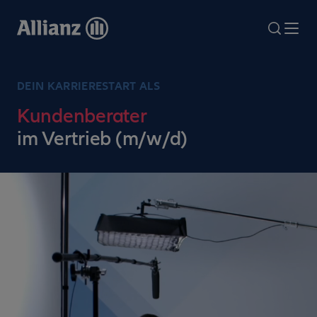
Direkt
zum
search
Me
Inhalt
DEIN KARRIERESTART ALS
Kundenberater
im Vertrieb (m/w/d)