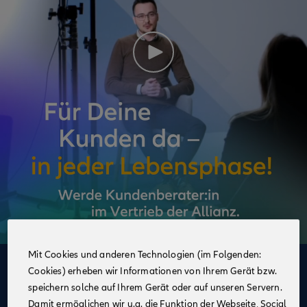
Mit Cookies und anderen Technologien (im Folgenden:
Cookies) erheben wir Informationen von Ihrem Gerät bzw.
Deine Vorteile
speichern solche auf Ihrem Gerät oder auf unseren Servern.
im Vertrieb der Allianz
Damit ermöglichen wir u.a. die Funktion der Webseite, Social