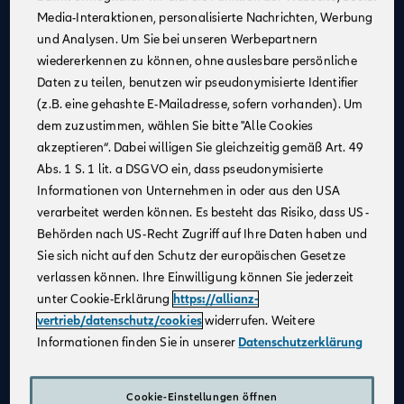
Media-Interaktionen, personalisierte Nachrichten, Werbung
Kontinuierliche Unterstützung
: Profitiere von
und Analysen. Um Sie bei unseren Werbepartnern
Schulungen und Coachings durch erfahrene
wiedererkennen zu können, ohne auslesbare persönliche
Mitarbeiter:innen, Trainer:innen und Führungskräfte,
Daten zu teilen, benutzen wir pseudonymisierte Identifier
um fachlich und persönlich zu wachsen.
(z.B. eine gehashte E-Mailadresse, sofern vorhanden). Um
Flexible Arbeitsmöglichkeiten
: Nutze unsere
dem zuzustimmen, wählen Sie bitte "Alle Cookies
digitalen Beratungstools, um von überall aus zu
akzeptieren“. Dabei willigen Sie gleichzeitig gemäß Art. 49
arbeiten und Deine Kundinnen und Kunden
Abs. 1 S. 1 lit. a DSGVO ein, dass pseudonymisierte
bestmöglich zu betreuen.
Informationen von Unternehmen in oder aus den USA
Attraktives Vergütungsmodell
: Gestalte Dein
verarbeitet werden können. Es besteht das Risiko, dass US-
Einkommen selbst – durch Fleiß und Engagement
Behörden nach US-Recht Zugriff auf Ihre Daten haben und
kannst Du über Dein Festgehalt hinaus Provisionen
Sie sich nicht auf den Schutz der europäischen Gesetze
und leistungsbezogene Sondervergütungen
verlassen können. Ihre Einwilligung können Sie jederzeit
verdienen.
unter Cookie-Erklärung
https://allianz-
Karriereentwicklung
: Entwickle Dich gezielt weiter –
vertrieb/datenschutz/cookies
widerrufen. Weitere
durch regelmäßige Gespräche und transparente
Informationen finden Sie in unserer
Datenschutzerklärung
Zielvereinbarungen schaffen wir eine vertrauensvolle
Zusammenarbeit und die Grundlage für Deinen
individuellen Karriereweg.
Cookie-Einstellungen öffnen