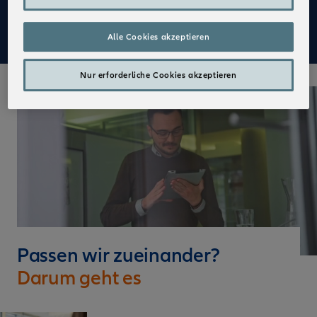
Mehr zu Deinen Vorteilen im Vertrieb der Allianz
Alle Cookies akzeptieren
Nur erforderliche Cookies akzeptieren
Passen wir zueinander?
Darum geht es