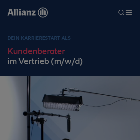
Direkt
zum
search
Me
Inhalt
DEIN KARRIERESTART ALS
Kundenberater
im Vertrieb (m/w/d)