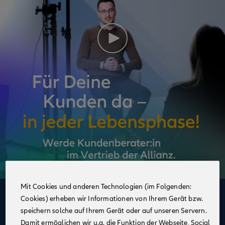
Mit Cookies und anderen Technologien (im Folgenden:
Cookies) erheben wir Informationen von Ihrem Gerät bzw.
Deine Vorteile
speichern solche auf Ihrem Gerät oder auf unseren Servern.
im Vertrieb der Allianz
Damit ermöglichen wir u.a. die Funktion der Webseite, Social