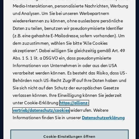
Media-Interaktionen, personalisierte Nachrichten, Werbung
Kontinuierliche Unterstützung
: Profitiere von
und Analysen. Um Sie bei unseren Werbepartnern
Schulungen und Coachings durch erfahrene
wiedererkennen zu können, ohne auslesbare persönliche
Mitarbeiter:innen, Trainer:innen und Führungskräfte,
Daten zu teilen, benutzen wir pseudonymisierte Identifier
um fachlich und persönlich zu wachsen.
(z.B. eine gehashte E-Mailadresse, sofern vorhanden). Um
Flexible Arbeitsmöglichkeiten
: Nutze unsere
dem zuzustimmen, wählen Sie bitte "Alle Cookies
digitalen Beratungstools, um von überall aus zu
akzeptieren“. Dabei willigen Sie gleichzeitig gemäß Art. 49
arbeiten und Deine Kundinnen und Kunden
Abs. 1 S. 1 lit. a DSGVO ein, dass pseudonymisierte
bestmöglich zu betreuen.
Informationen von Unternehmen in oder aus den USA
Attraktives Vergütungsmodell
: Gestalte Dein
verarbeitet werden können. Es besteht das Risiko, dass US-
Einkommen selbst – durch Fleiß und Engagement
Behörden nach US-Recht Zugriff auf Ihre Daten haben und
kannst Du über Dein Festgehalt hinaus Provisionen
Sie sich nicht auf den Schutz der europäischen Gesetze
und leistungsbezogene Sondervergütungen
verlassen können. Ihre Einwilligung können Sie jederzeit
verdienen.
unter Cookie-Erklärung
https://allianz-
Karriereentwicklung
: Entwickle Dich gezielt weiter –
vertrieb/datenschutz/cookies
widerrufen. Weitere
durch regelmäßige Gespräche und transparente
Informationen finden Sie in unserer
Datenschutzerklärung
Zielvereinbarungen schaffen wir eine vertrauensvolle
Zusammenarbeit und die Grundlage für Deinen
individuellen Karriereweg.
Cookie-Einstellungen öffnen