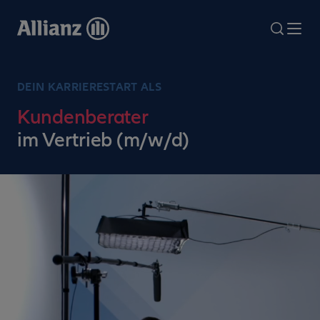
Direkt
zum
search
Me
Inhalt
DEIN KARRIERESTART ALS
Kundenberater
im Vertrieb (m/w/d)