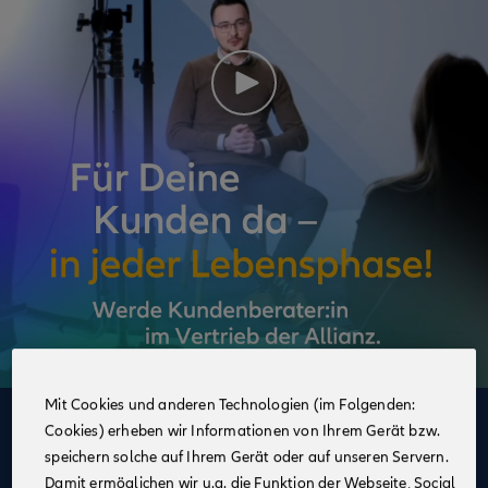
Mit Cookies und anderen Technologien (im Folgenden:
Cookies) erheben wir Informationen von Ihrem Gerät bzw.
Deine Vorteile
speichern solche auf Ihrem Gerät oder auf unseren Servern.
im Vertrieb der Allianz
Damit ermöglichen wir u.a. die Funktion der Webseite, Social