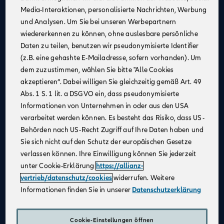
Media-Interaktionen, personalisierte Nachrichten, Werbung
Kontinuierliche Unterstützung
: Profitiere von
und Analysen. Um Sie bei unseren Werbepartnern
Schulungen und Coachings durch erfahrene
wiedererkennen zu können, ohne auslesbare persönliche
Mitarbeiter:innen, Trainer:innen und Führungskräfte,
Daten zu teilen, benutzen wir pseudonymisierte Identifier
um fachlich und persönlich zu wachsen.
(z.B. eine gehashte E-Mailadresse, sofern vorhanden). Um
Flexible Arbeitsmöglichkeiten
: Nutze unsere
dem zuzustimmen, wählen Sie bitte "Alle Cookies
digitalen Beratungstools, um von überall aus zu
akzeptieren“. Dabei willigen Sie gleichzeitig gemäß Art. 49
arbeiten und Deine Kundinnen und Kunden
Abs. 1 S. 1 lit. a DSGVO ein, dass pseudonymisierte
bestmöglich zu betreuen.
Informationen von Unternehmen in oder aus den USA
Attraktives Vergütungsmodell
: Gestalte Dein
verarbeitet werden können. Es besteht das Risiko, dass US-
Einkommen selbst – durch Fleiß und Engagement
Behörden nach US-Recht Zugriff auf Ihre Daten haben und
kannst Du über Dein Festgehalt hinaus Provisionen
Sie sich nicht auf den Schutz der europäischen Gesetze
und leistungsbezogene Sondervergütungen
verlassen können. Ihre Einwilligung können Sie jederzeit
verdienen.
unter Cookie-Erklärung
https://allianz-
Karriereentwicklung
: Entwickle Dich gezielt weiter –
vertrieb/datenschutz/cookies
widerrufen. Weitere
durch regelmäßige Gespräche und transparente
Informationen finden Sie in unserer
Datenschutzerklärung
Zielvereinbarungen schaffen wir eine vertrauensvolle
Zusammenarbeit und die Grundlage für Deinen
individuellen Karriereweg.
Cookie-Einstellungen öffnen