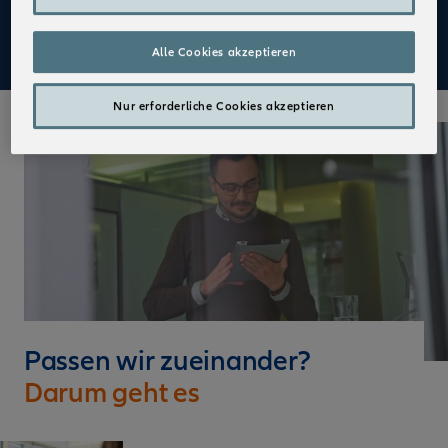
Mehr zu Deinen Vorteilen im Vertrieb der Allianz
Alle Cookies akzeptieren
Nur erforderliche Cookies akzeptieren
Passen wir zueinander?
Darum geht es