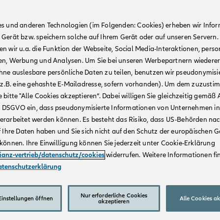
es und anderen Technologien (im Folgenden: Cookies) erheben wir Info
 Gerät bzw. speichern solche auf Ihrem Gerät oder auf unseren Servern.
n wir u.a. die Funktion der Webseite, Social Media-Interaktionen, person
en, Werbung und Analysen. Um Sie bei unseren Werbepartnern wiedere
hne auslesbare persönliche Daten zu teilen, benutzen wir pseudonymisi
r (z.B. eine gehashte E-Mailadresse, sofern vorhanden). Um dem zuzusti
 bitte "Alle Cookies akzeptieren“. Dabei willigen Sie gleichzeitig gemäß A
t. a DSGVO ein, dass pseudonymisierte Informationen von Unternehmen in
erarbeitet werden können. Es besteht das Risiko, dass US-Behörden na
f Ihre Daten haben und Sie sich nicht auf den Schutz der europäischen 
können. Ihre Einwilligung können Sie jederzeit unter Cookie-Erklärung
lianz-vertrieb/datenschutz/cookies
widerrufen. Weitere Informationen fin
atenschutzerklärung
Nur erforderliche Cookies
instellungen öffnen
Alle Cookies a
akzeptieren