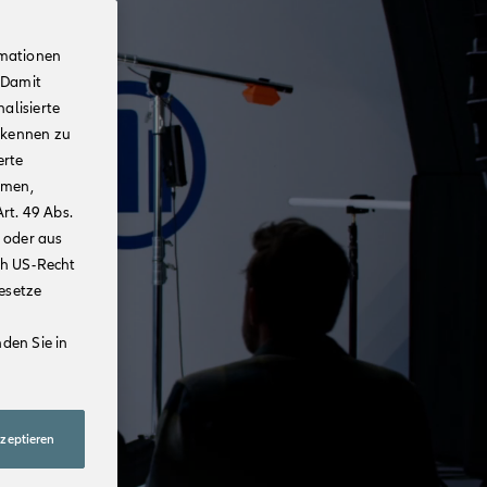
rmationen
 Damit
alisierte
rkennen zu
erte
mmen,
rt. 49 Abs.
 oder aus
ch US-Recht
Gesetze
den Sie in
kzeptieren