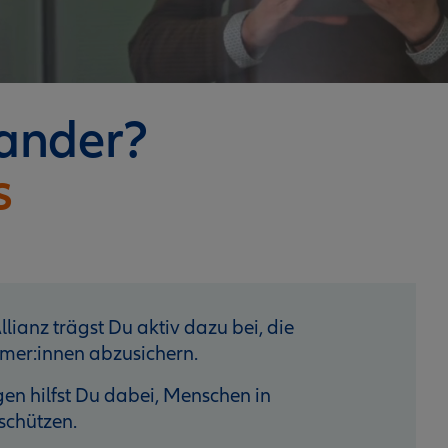
nander?
s
lianz trägst Du aktiv dazu bei, die
mer:innen abzusichern.
n hilfst Du dabei, Menschen in
schützen.