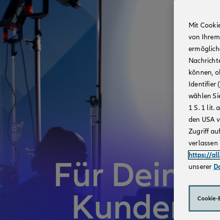
Mit Cooki
von Ihrem
ermögliche
Nachricht
können, o
Identifie
wählen Sie
1 S. 1 li
den USA v
Zugriff au
verlassen 
https://al
unserer
D
Cookie-E