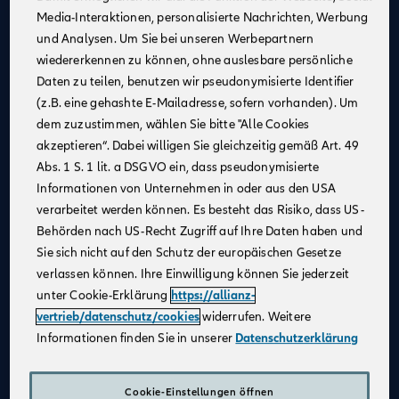
Media-Interaktionen, personalisierte Nachrichten, Werbung
Kontinuierliche Unterstützung
: Profitiere von
und Analysen. Um Sie bei unseren Werbepartnern
Schulungen und Coachings durch erfahrene
wiedererkennen zu können, ohne auslesbare persönliche
Mitarbeiter:innen, Trainer:innen und Führungskräfte,
Daten zu teilen, benutzen wir pseudonymisierte Identifier
um fachlich und persönlich zu wachsen.
(z.B. eine gehashte E-Mailadresse, sofern vorhanden). Um
Flexible Arbeitsmöglichkeiten
: Nutze unsere
dem zuzustimmen, wählen Sie bitte "Alle Cookies
digitalen Beratungstools, um von überall aus zu
akzeptieren“. Dabei willigen Sie gleichzeitig gemäß Art. 49
arbeiten und Deine Kundinnen und Kunden
Abs. 1 S. 1 lit. a DSGVO ein, dass pseudonymisierte
bestmöglich zu betreuen.
Informationen von Unternehmen in oder aus den USA
Attraktives Vergütungsmodell
: Gestalte Dein
verarbeitet werden können. Es besteht das Risiko, dass US-
Einkommen selbst – durch Fleiß und Engagement
Behörden nach US-Recht Zugriff auf Ihre Daten haben und
kannst Du über Dein Festgehalt hinaus Provisionen
Sie sich nicht auf den Schutz der europäischen Gesetze
und leistungsbezogene Sondervergütungen
verlassen können. Ihre Einwilligung können Sie jederzeit
verdienen.
unter Cookie-Erklärung
https://allianz-
Karriereentwicklung
: Entwickle Dich gezielt weiter –
vertrieb/datenschutz/cookies
widerrufen. Weitere
durch regelmäßige Gespräche und transparente
Informationen finden Sie in unserer
Datenschutzerklärung
Zielvereinbarungen schaffen wir eine vertrauensvolle
Zusammenarbeit und die Grundlage für Deinen
individuellen Karriereweg.
Cookie-Einstellungen öffnen