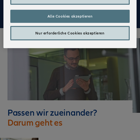
Mehr zu Deinen Vorteilen im Vertrieb der Allianz
Alle Cookies akzeptieren
Nur erforderliche Cookies akzeptieren
Passen wir zueinander?
Darum geht es