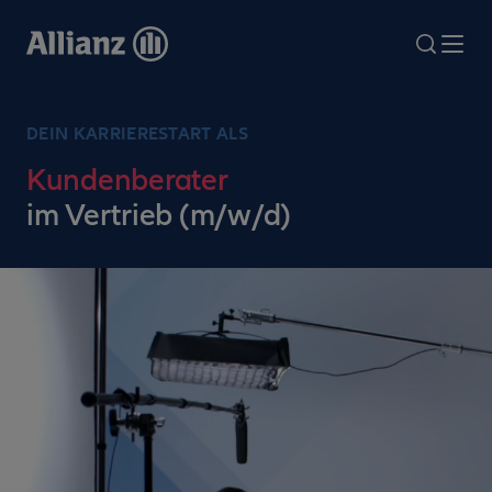
Direkt
zum
search
Me
Inhalt
DEIN KARRIERESTART ALS
Kundenberater
im Vertrieb (m/w/d)