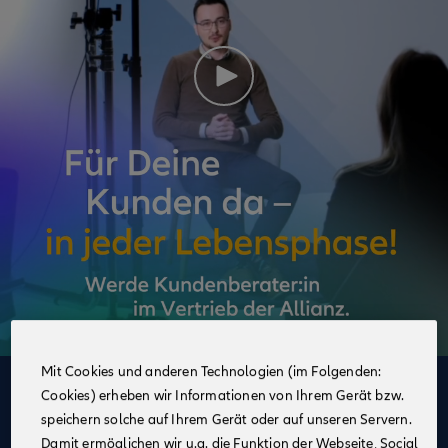
Mit Cookies und anderen Technologien (im Folgenden:
Cookies) erheben wir Informationen von Ihrem Gerät bzw.
Deine Vorteile
speichern solche auf Ihrem Gerät oder auf unseren Servern.
im Vertrieb der Allianz
Damit ermöglichen wir u.a. die Funktion der Webseite, Social