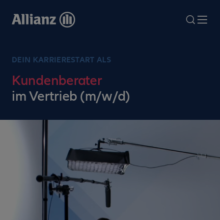
Direkt
zum
search
Me
Inhalt
DEIN KARRIERESTART ALS
Kundenberater
im Vertrieb (m/w/d)