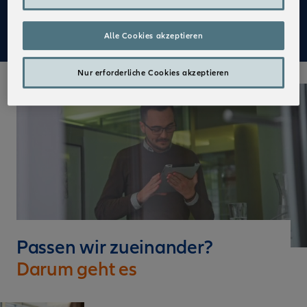
Mehr zu Deinen Vorteilen im Vertrieb der Allianz
Alle Cookies akzeptieren
Nur erforderliche Cookies akzeptieren
Passen wir zueinander?
Darum geht es