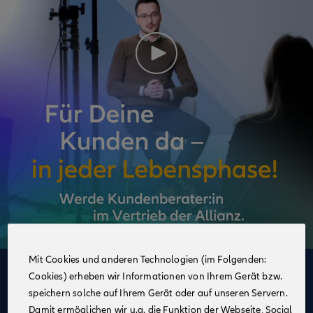
Mit Cookies und anderen Technologien (im Folgenden:
Cookies) erheben wir Informationen von Ihrem Gerät bzw.
Deine Vorteile
speichern solche auf Ihrem Gerät oder auf unseren Servern.
im Vertrieb der Allianz
Damit ermöglichen wir u.a. die Funktion der Webseite, Social