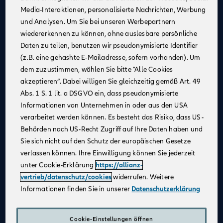
Media-Interaktionen, personalisierte Nachrichten, Werbung
Kontinuierliche Unterstützung
: Profitiere von
und Analysen. Um Sie bei unseren Werbepartnern
Schulungen und Coachings durch erfahrene
wiedererkennen zu können, ohne auslesbare persönliche
Mitarbeiter:innen, Trainer:innen und Führungskräfte,
Daten zu teilen, benutzen wir pseudonymisierte Identifier
um fachlich und persönlich zu wachsen.
(z.B. eine gehashte E-Mailadresse, sofern vorhanden). Um
Flexible Arbeitsmöglichkeiten
: Nutze unsere
dem zuzustimmen, wählen Sie bitte "Alle Cookies
digitalen Beratungstools, um von überall aus zu
akzeptieren“. Dabei willigen Sie gleichzeitig gemäß Art. 49
arbeiten und Deine Kundinnen und Kunden
Abs. 1 S. 1 lit. a DSGVO ein, dass pseudonymisierte
bestmöglich zu betreuen.
Informationen von Unternehmen in oder aus den USA
Attraktives Vergütungsmodell
: Gestalte Dein
verarbeitet werden können. Es besteht das Risiko, dass US-
Einkommen selbst – durch Fleiß und Engagement
Behörden nach US-Recht Zugriff auf Ihre Daten haben und
kannst Du über Dein Festgehalt hinaus Provisionen
Sie sich nicht auf den Schutz der europäischen Gesetze
und leistungsbezogene Sondervergütungen
verlassen können. Ihre Einwilligung können Sie jederzeit
verdienen.
unter Cookie-Erklärung
https://allianz-
Karriereentwicklung
: Entwickle Dich gezielt weiter –
vertrieb/datenschutz/cookies
widerrufen. Weitere
durch regelmäßige Gespräche und transparente
Informationen finden Sie in unserer
Datenschutzerklärung
Zielvereinbarungen schaffen wir eine vertrauensvolle
Zusammenarbeit und die Grundlage für Deinen
individuellen Karriereweg.
Cookie-Einstellungen öffnen