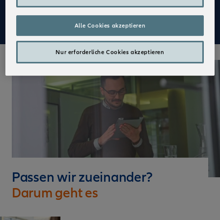
Mehr zu Deinen Vorteilen im Vertrieb der Allianz
Alle Cookies akzeptieren
Nur erforderliche Cookies akzeptieren
Passen wir zueinander?
Darum geht es