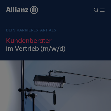
Direkt
zum
search
Me
Inhalt
DEIN KARRIERESTART ALS
Kundenberater
im Vertrieb (m/w/d)