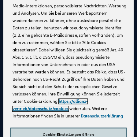
Media-Interaktionen, personalisierte Nachrichten, Werbung
Kontinuierliche Unterstützung
: Profitiere von
und Analysen. Um Sie bei unseren Werbepartnern
Schulungen und Coachings durch erfahrene
wiedererkennen zu können, ohne auslesbare persönliche
Mitarbeiter:innen, Trainer:innen und Führungskräfte,
Daten zu teilen, benutzen wir pseudonymisierte Identifier
um fachlich und persönlich zu wachsen.
(z.B. eine gehashte E-Mailadresse, sofern vorhanden). Um
Flexible Arbeitsmöglichkeiten
: Nutze unsere
dem zuzustimmen, wählen Sie bitte "Alle Cookies
digitalen Beratungstools, um von überall aus zu
akzeptieren“. Dabei willigen Sie gleichzeitig gemäß Art. 49
arbeiten und Deine Kundinnen und Kunden
Abs. 1 S. 1 lit. a DSGVO ein, dass pseudonymisierte
bestmöglich zu betreuen.
Informationen von Unternehmen in oder aus den USA
Attraktives Vergütungsmodell
: Gestalte Dein
verarbeitet werden können. Es besteht das Risiko, dass US-
Einkommen selbst – durch Fleiß und Engagement
Behörden nach US-Recht Zugriff auf Ihre Daten haben und
kannst Du über Dein Festgehalt hinaus Provisionen
Sie sich nicht auf den Schutz der europäischen Gesetze
und leistungsbezogene Sondervergütungen
verlassen können. Ihre Einwilligung können Sie jederzeit
verdienen.
unter Cookie-Erklärung
https://allianz-
Karriereentwicklung
: Entwickle Dich gezielt weiter –
vertrieb/datenschutz/cookies
widerrufen. Weitere
durch regelmäßige Gespräche und transparente
Informationen finden Sie in unserer
Datenschutzerklärung
Zielvereinbarungen schaffen wir eine vertrauensvolle
Zusammenarbeit und die Grundlage für Deinen
individuellen Karriereweg.
Cookie-Einstellungen öffnen