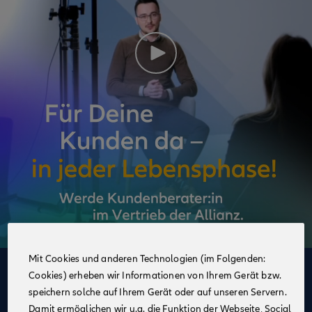
Mit Cookies und anderen Technologien (im Folgenden:
Cookies) erheben wir Informationen von Ihrem Gerät bzw.
Deine Vorteile
speichern solche auf Ihrem Gerät oder auf unseren Servern.
im Vertrieb der Allianz
Damit ermöglichen wir u.a. die Funktion der Webseite, Social