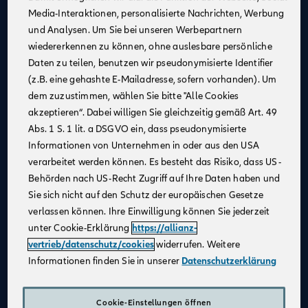
Media-Interaktionen, personalisierte Nachrichten, Werbung
Kontinuierliche Unterstützung
: Profitiere von
und Analysen. Um Sie bei unseren Werbepartnern
Schulungen und Coachings durch erfahrene
wiedererkennen zu können, ohne auslesbare persönliche
Mitarbeiter:innen, Trainer:innen und Führungskräfte,
Daten zu teilen, benutzen wir pseudonymisierte Identifier
um fachlich und persönlich zu wachsen.
(z.B. eine gehashte E-Mailadresse, sofern vorhanden). Um
Flexible Arbeitsmöglichkeiten
: Nutze unsere
dem zuzustimmen, wählen Sie bitte "Alle Cookies
digitalen Beratungstools, um von überall aus zu
akzeptieren“. Dabei willigen Sie gleichzeitig gemäß Art. 49
arbeiten und Deine Kundinnen und Kunden
Abs. 1 S. 1 lit. a DSGVO ein, dass pseudonymisierte
bestmöglich zu betreuen.
Informationen von Unternehmen in oder aus den USA
Attraktives Vergütungsmodell
: Gestalte Dein
verarbeitet werden können. Es besteht das Risiko, dass US-
Einkommen selbst – durch Fleiß und Engagement
Behörden nach US-Recht Zugriff auf Ihre Daten haben und
kannst Du über Dein Festgehalt hinaus Provisionen
Sie sich nicht auf den Schutz der europäischen Gesetze
und leistungsbezogene Sondervergütungen
verlassen können. Ihre Einwilligung können Sie jederzeit
verdienen.
unter Cookie-Erklärung
https://allianz-
Karriereentwicklung
: Entwickle Dich gezielt weiter –
vertrieb/datenschutz/cookies
widerrufen. Weitere
durch regelmäßige Gespräche und transparente
Informationen finden Sie in unserer
Datenschutzerklärung
Zielvereinbarungen schaffen wir eine vertrauensvolle
Zusammenarbeit und die Grundlage für Deinen
individuellen Karriereweg.
Cookie-Einstellungen öffnen