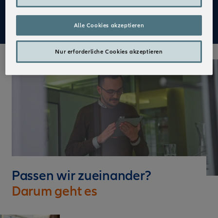
Mehr zu Deinen Vorteilen im Vertrieb der Allianz
Alle Cookies akzeptieren
Nur erforderliche Cookies akzeptieren
Passen wir zueinander?
Darum geht es