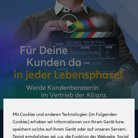
Mit Cookies und anderen Technologien (im Folgenden:
Cookies) erheben wir Informationen von Ihrem Gerät bzw.
Deine Vorteile
speichern solche auf Ihrem Gerät oder auf unseren Servern.
im Vertrieb der Allianz
Damit ermöglichen wir u.a. die Funktion der Webseite, Social