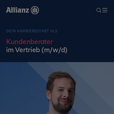
Direkt
zum
search
Me
Inhalt
DEIN KARRIERESTART ALS
Kundenberater
im Vertrieb (m/w/d)