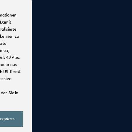
rmationen
 Damit
alisierte
rkennen zu
erte
mmen,
rt. 49 Abs.
 oder aus
ch US-Recht
Gesetze
den Sie in
kzeptieren