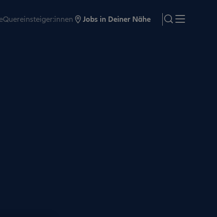
e
Quereinsteiger:innen
Jobs in Deiner Nähe
search
Menü