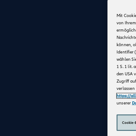
Mit Cooki
von Ihrem
ermögliche
Nachricht
können, o
Identifie
wählen Sie
1 S. 1 li
den USA v
Zugriff au
verlassen 
https://al
unserer
D
Cookie-E