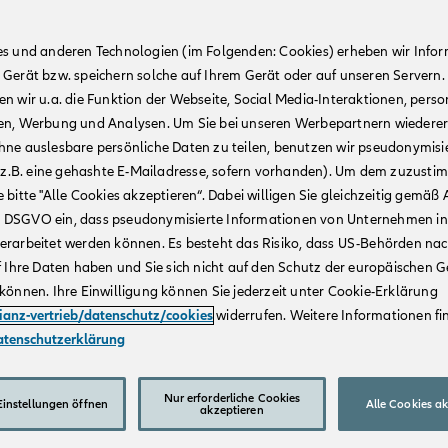
es und anderen Technologien (im Folgenden: Cookies) erheben wir Info
 Gerät bzw. speichern solche auf Ihrem Gerät oder auf unseren Servern.
n wir u.a. die Funktion der Webseite, Social Media-Interaktionen, person
en, Werbung und Analysen. Um Sie bei unseren Werbepartnern wiedere
hne auslesbare persönliche Daten zu teilen, benutzen wir pseudonymisi
r (z.B. eine gehashte E-Mailadresse, sofern vorhanden). Um dem zuzusti
 bitte "Alle Cookies akzeptieren“. Dabei willigen Sie gleichzeitig gemäß A
t. a DSGVO ein, dass pseudonymisierte Informationen von Unternehmen in
erarbeitet werden können. Es besteht das Risiko, dass US-Behörden na
f Ihre Daten haben und Sie sich nicht auf den Schutz der europäischen 
können. Ihre Einwilligung können Sie jederzeit unter Cookie-Erklärung
lianz-vertrieb/datenschutz/cookies
widerrufen. Weitere Informationen fin
atenschutzerklärung
Nur erforderliche Cookies
instellungen öffnen
Alle Cookies a
akzeptieren