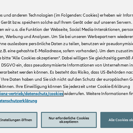
es und anderen Technologien (im Folgenden: Cookies) erheben wir Info
 Gerät bzw. speichern solche auf Ihrem Gerät oder auf unseren Servern.
n wir u.a. die Funktion der Webseite, Social Media-Interaktionen, person
en, Werbung und Analysen. Um Sie bei unseren Werbepartnern wiedere
hne auslesbare persönliche Daten zu teilen, benutzen wir pseudonymisi
r (z.B. eine gehashte E-Mailadresse, sofern vorhanden). Um dem zuzusti
 bitte "Alle Cookies akzeptieren“. Dabei willigen Sie gleichzeitig gemäß A
t. a DSGVO ein, dass pseudonymisierte Informationen von Unternehmen in
erarbeitet werden können. Es besteht das Risiko, dass US-Behörden na
f Ihre Daten haben und Sie sich nicht auf den Schutz der europäischen 
können. Ihre Einwilligung können Sie jederzeit unter Cookie-Erklärung
lianz-vertrieb/datenschutz/cookies
widerrufen. Weitere Informationen fin
atenschutzerklärung
Nur erforderliche Cookies
instellungen öffnen
Alle Cookies a
akzeptieren