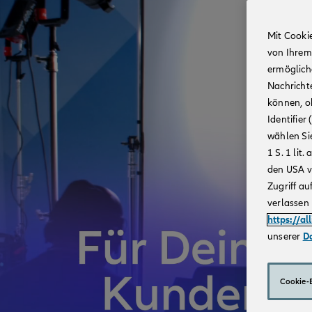
Mit Cooki
von Ihrem
ermögliche
Nachricht
können, o
Identifie
wählen Sie
1 S. 1 li
den USA v
Zugriff au
verlassen 
https://al
unserer
D
Cookie-E