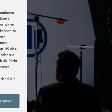
rmationen
 Damit
alisierte
rkennen zu
erte
mmen,
rt. 49 Abs.
 oder aus
ch US-Recht
Gesetze
den Sie in
kzeptieren