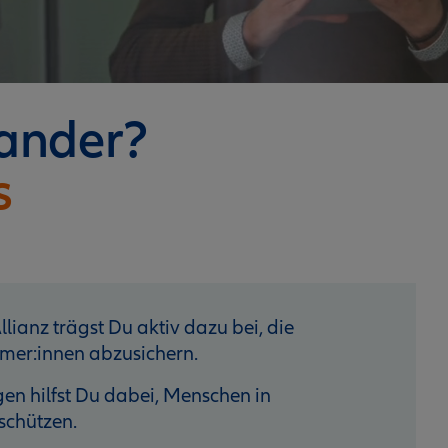
nander?
s
lianz trägst Du aktiv dazu bei, die
mer:innen abzusichern.
n hilfst Du dabei, Menschen in
schützen.