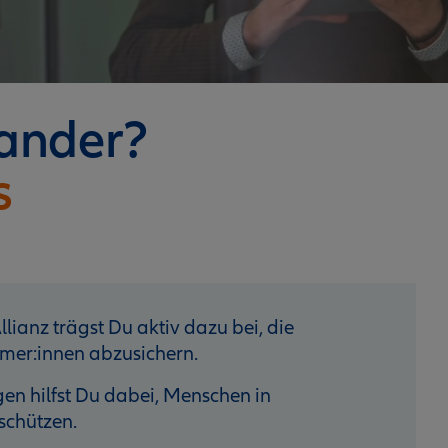
nander?
s
lianz trägst Du aktiv dazu bei, die
mer:innen abzusichern.
n hilfst Du dabei, Menschen in
schützen.