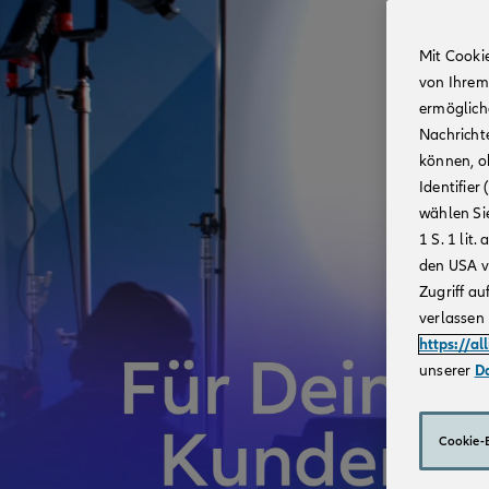
Mit Cooki
von Ihrem
ermögliche
Nachricht
können, o
Identifie
wählen Sie
1 S. 1 li
den USA v
Zugriff au
verlassen 
https://al
unserer
D
Cookie-E