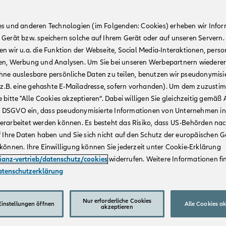
es und anderen Technologien (im Folgenden: Cookies) erheben wir Info
 Gerät bzw. speichern solche auf Ihrem Gerät oder auf unseren Servern.
n wir u.a. die Funktion der Webseite, Social Media-Interaktionen, person
en, Werbung und Analysen. Um Sie bei unseren Werbepartnern wiedere
hne auslesbare persönliche Daten zu teilen, benutzen wir pseudonymisi
r (z.B. eine gehashte E-Mailadresse, sofern vorhanden). Um dem zuzusti
 bitte "Alle Cookies akzeptieren“. Dabei willigen Sie gleichzeitig gemäß A
t. a DSGVO ein, dass pseudonymisierte Informationen von Unternehmen in
erarbeitet werden können. Es besteht das Risiko, dass US-Behörden na
f Ihre Daten haben und Sie sich nicht auf den Schutz der europäischen 
können. Ihre Einwilligung können Sie jederzeit unter Cookie-Erklärung
lianz-vertrieb/datenschutz/cookies
widerrufen. Weitere Informationen fin
atenschutzerklärung
Nur erforderliche Cookies
instellungen öffnen
Alle Cookies a
akzeptieren