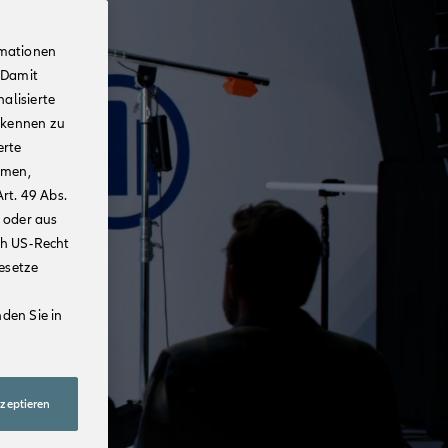
rmationen
 Damit
alisierte
rkennen zu
erte
mmen,
rt. 49 Abs.
 oder aus
ch US-Recht
Gesetze
den Sie in
kzeptieren