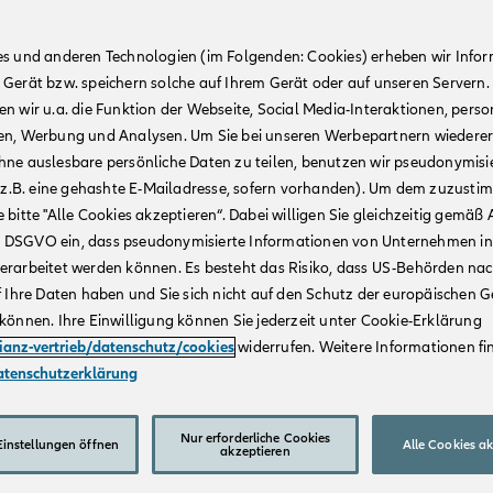
es und anderen Technologien (im Folgenden: Cookies) erheben wir Info
 Gerät bzw. speichern solche auf Ihrem Gerät oder auf unseren Servern.
n wir u.a. die Funktion der Webseite, Social Media-Interaktionen, person
en, Werbung und Analysen. Um Sie bei unseren Werbepartnern wiedere
hne auslesbare persönliche Daten zu teilen, benutzen wir pseudonymisi
r (z.B. eine gehashte E-Mailadresse, sofern vorhanden). Um dem zuzusti
 bitte "Alle Cookies akzeptieren“. Dabei willigen Sie gleichzeitig gemäß A
t. a DSGVO ein, dass pseudonymisierte Informationen von Unternehmen in
erarbeitet werden können. Es besteht das Risiko, dass US-Behörden na
f Ihre Daten haben und Sie sich nicht auf den Schutz der europäischen 
können. Ihre Einwilligung können Sie jederzeit unter Cookie-Erklärung
lianz-vertrieb/datenschutz/cookies
widerrufen. Weitere Informationen fin
atenschutzerklärung
Nur erforderliche Cookies
instellungen öffnen
Alle Cookies a
akzeptieren