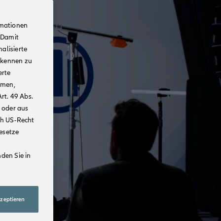
rmationen
 Damit
alisierte
rkennen zu
erte
mmen,
rt. 49 Abs.
 oder aus
ch US-Recht
Gesetze
den Sie in
kzeptieren