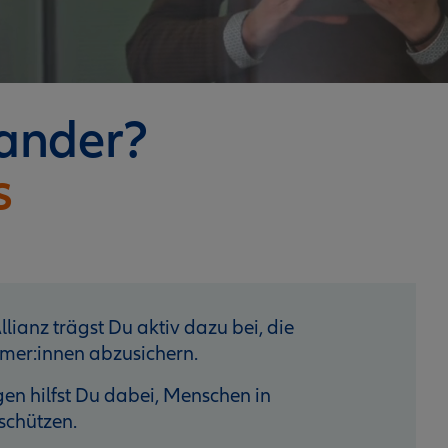
nander?
s
lianz trägst Du aktiv dazu bei, die
mer:innen abzusichern.
n hilfst Du dabei, Menschen in
schützen.