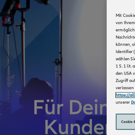
Mit Cooki
von Ihrem
ermögliche
Nachricht
können, o
Identifie
wählen Sie
1 S. 1 li
den USA v
Zugriff au
verlassen 
https://al
unserer
D
Cookie-E