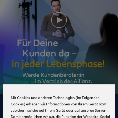
Mit Cookies und anderen Technologien (im Folgenden:
Cookies) erheben wir Informationen von Ihrem Gerät bzw.
Deine Vorteile
speichern solche auf Ihrem Gerät oder auf unseren Servern.
im Vertrieb der Allianz
Damit ermöglichen wir u.a. die Funktion der Webseite, Social