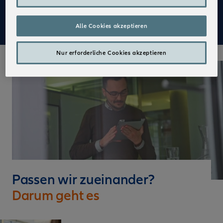
Mehr zu Deinen Vorteilen im Vertrieb der Allianz
Alle Cookies akzeptieren
Nur erforderliche Cookies akzeptieren
Passen wir zueinander?
Darum geht es