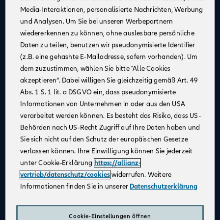
Media-Interaktionen, personalisierte Nachrichten, Werbung
Kontinuierliche Unterstützung
: Profitiere von
und Analysen. Um Sie bei unseren Werbepartnern
Schulungen und Coachings durch erfahrene
wiedererkennen zu können, ohne auslesbare persönliche
Mitarbeiter:innen, Trainer:innen und Führungskräfte,
Daten zu teilen, benutzen wir pseudonymisierte Identifier
um fachlich und persönlich zu wachsen.
(z.B. eine gehashte E-Mailadresse, sofern vorhanden). Um
Flexible Arbeitsmöglichkeiten
: Nutze unsere
dem zuzustimmen, wählen Sie bitte "Alle Cookies
digitalen Beratungstools, um von überall aus zu
akzeptieren“. Dabei willigen Sie gleichzeitig gemäß Art. 49
arbeiten und Deine Kundinnen und Kunden
Abs. 1 S. 1 lit. a DSGVO ein, dass pseudonymisierte
bestmöglich zu betreuen.
Informationen von Unternehmen in oder aus den USA
Attraktives Vergütungsmodell
: Gestalte Dein
verarbeitet werden können. Es besteht das Risiko, dass US-
Einkommen selbst – durch Fleiß und Engagement
Behörden nach US-Recht Zugriff auf Ihre Daten haben und
kannst Du über Dein Festgehalt hinaus Provisionen
Sie sich nicht auf den Schutz der europäischen Gesetze
und leistungsbezogene Sondervergütungen
verlassen können. Ihre Einwilligung können Sie jederzeit
verdienen.
unter Cookie-Erklärung
https://allianz-
Karriereentwicklung
: Entwickle Dich gezielt weiter –
vertrieb/datenschutz/cookies
widerrufen. Weitere
durch regelmäßige Gespräche und transparente
Informationen finden Sie in unserer
Datenschutzerklärung
Zielvereinbarungen schaffen wir eine vertrauensvolle
Zusammenarbeit und die Grundlage für Deinen
individuellen Karriereweg.
Cookie-Einstellungen öffnen