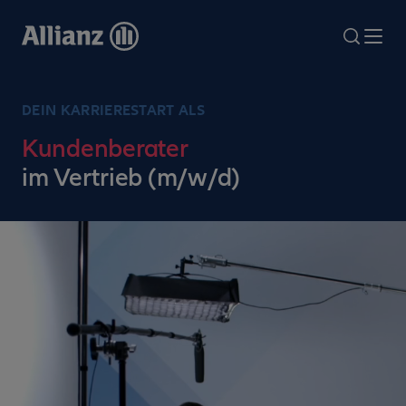
Direkt
zum
search
Me
Inhalt
DEIN KARRIERESTART ALS
Kundenberater
im Vertrieb (m/w/d)