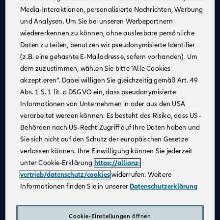
Media-Interaktionen, personalisierte Nachrichten, Werbung
Kontinuierliche Unterstützung
: Profitiere von
und Analysen. Um Sie bei unseren Werbepartnern
Schulungen und Coachings durch erfahrene
wiedererkennen zu können, ohne auslesbare persönliche
Mitarbeiter:innen, Trainer:innen und Führungskräfte,
Daten zu teilen, benutzen wir pseudonymisierte Identifier
um fachlich und persönlich zu wachsen.
(z.B. eine gehashte E-Mailadresse, sofern vorhanden). Um
Flexible Arbeitsmöglichkeiten
: Nutze unsere
dem zuzustimmen, wählen Sie bitte "Alle Cookies
digitalen Beratungstools, um von überall aus zu
akzeptieren“. Dabei willigen Sie gleichzeitig gemäß Art. 49
arbeiten und Deine Kundinnen und Kunden
Abs. 1 S. 1 lit. a DSGVO ein, dass pseudonymisierte
bestmöglich zu betreuen.
Informationen von Unternehmen in oder aus den USA
Attraktives Vergütungsmodell
: Gestalte Dein
verarbeitet werden können. Es besteht das Risiko, dass US-
Einkommen selbst – durch Fleiß und Engagement
Behörden nach US-Recht Zugriff auf Ihre Daten haben und
kannst Du über Dein Festgehalt hinaus Provisionen
Sie sich nicht auf den Schutz der europäischen Gesetze
und leistungsbezogene Sondervergütungen
verlassen können. Ihre Einwilligung können Sie jederzeit
verdienen.
unter Cookie-Erklärung
https://allianz-
Karriereentwicklung
: Entwickle Dich gezielt weiter –
vertrieb/datenschutz/cookies
widerrufen. Weitere
durch regelmäßige Gespräche und transparente
Informationen finden Sie in unserer
Datenschutzerklärung
Zielvereinbarungen schaffen wir eine vertrauensvolle
Zusammenarbeit und die Grundlage für Deinen
individuellen Karriereweg.
Cookie-Einstellungen öffnen