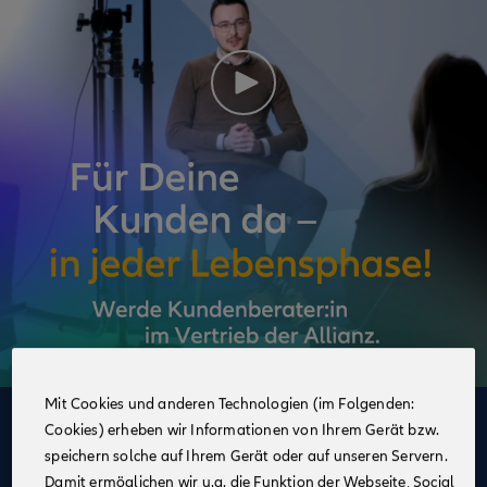
Mit Cookies und anderen Technologien (im Folgenden:
Cookies) erheben wir Informationen von Ihrem Gerät bzw.
Deine Vorteile
speichern solche auf Ihrem Gerät oder auf unseren Servern.
im Vertrieb der Allianz
Damit ermöglichen wir u.a. die Funktion der Webseite, Social