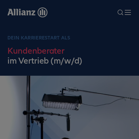
Direkt
zum
search
Me
Inhalt
DEIN KARRIERESTART ALS
Kundenberater
im Vertrieb (m/w/d)