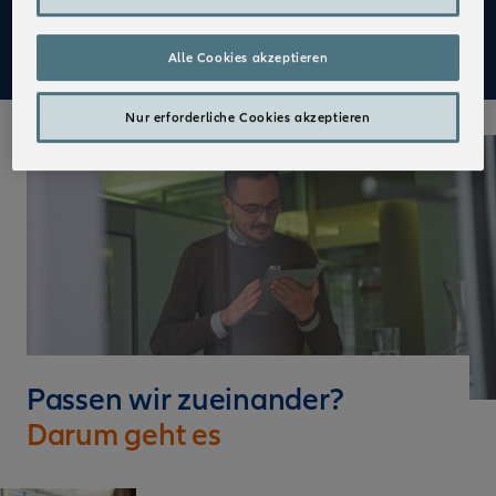
Mehr zu Deinen Vorteilen im Vertrieb der Allianz
Alle Cookies akzeptieren
Nur erforderliche Cookies akzeptieren
Passen wir zueinander?
Darum geht es