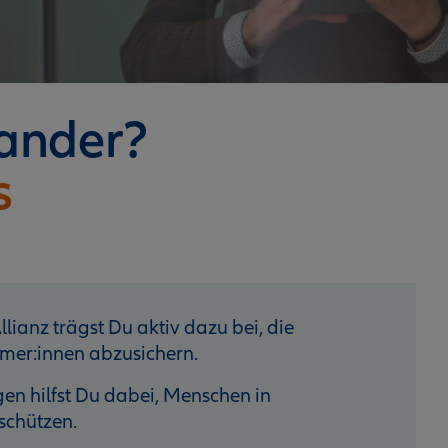
nander?
s
lianz trägst Du aktiv dazu bei, die
mer:innen abzusichern.
n hilfst Du dabei, Menschen in
schützen.