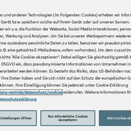
es und anderen Technologien (im Folgenden: Cookies) erheben wir Info
 Gerät bzw. speichern solche auf Ihrem Gerät oder auf unseren Servern.
n wir u.a. die Funktion der Webseite, Social Media-Interaktionen, person
en, Werbung und Analysen. Um Sie bei unseren Werbepartnern wiedere
hne auslesbare persönliche Daten zu teilen, benutzen wir pseudonymisi
r (z.B. eine gehashte E-Mailadresse, sofern vorhanden). Um dem zuzusti
 bitte "Alle Cookies akzeptieren“. Dabei willigen Sie gleichzeitig gemäß A
t. a DSGVO ein, dass pseudonymisierte Informationen von Unternehmen in
erarbeitet werden können. Es besteht das Risiko, dass US-Behörden na
f Ihre Daten haben und Sie sich nicht auf den Schutz der europäischen 
können. Ihre Einwilligung können Sie jederzeit unter Cookie-Erklärung
lianz-vertrieb/datenschutz/cookies
widerrufen. Weitere Informationen fin
atenschutzerklärung
Nur erforderliche Cookies
instellungen öffnen
Alle Cookies a
akzeptieren