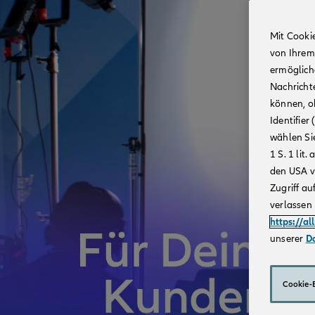
Mit Cooki
von Ihrem
ermögliche
Nachricht
können, o
Identifie
wählen Sie
1 S. 1 li
den USA v
Zugriff au
verlassen 
https://al
unserer
D
Cookie-E