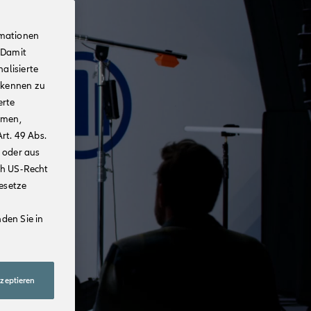
rmationen
 Damit
alisierte
rkennen zu
erte
mmen,
rt. 49 Abs.
 oder aus
ch US-Recht
Gesetze
den Sie in
kzeptieren